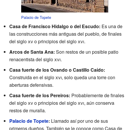
Palacio de Topete
Casa de Francisco Hidalgo o del Escudo:
Es una de
las construcciones más antiguas del pueblo, de finales
del siglo
xv
o principios del siglo
xvi
.
Arcos de Santa Ana:
Son restos de un posible patio
renacentista del siglo
xvi
.
Casa fuerte de los Ovando o Castillo Caído:
Construida en el siglo
xvi
, solo queda una torre con
aberturas defensivas.
Casa fuerte de los Pereiros:
Probablemente de finales
del siglo
xv
o principios del siglo
xvi
, aún conserva
restos de muralla.
Palacio de Topete
:
Llamado así por uno de sus
primeros dueños. También se le conoce como Casa de