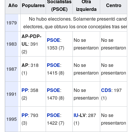
Socialistas
Otra
Año
Populares
Centro
R
(PSOE)
izquierda
No hubo elecciones. Solamente presentó candid
1979
electores, que obtuvo los once concejales tras ser ra
AP-PDP-
PSOE
:
No se
No se
N
1983
UL
: 391
1353 (7)
presentaron
presentaron
p
(2)
AP
: 318
PSOE
:
No se
No se
1987
E
(1)
1415 (8)
presentaron
presentaron
PP
: 358
PSOE
:
No se
CDS
: 197
N
1991
(2)
1470 (8)
presentaron
(1)
p
PP
: 793
PSOE
:
IU
-LV
: 287
No se
N
1995
(3)
1422 (7)
(1)
presentaron
p