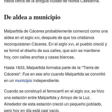
había cerca de la antigua ciudad de Norba Caesarina.
De aldea a municipio
Malpartida de Cáceres probablemente comenzó como una
aldea en el siglo
xiii
, después de que los cristianos
reconquistaran Cáceres. En el siglo
xvi
, el pueblo creció y
se formó el diseño de sus calles, que aún se mantiene
hoy, con calles anchas y casas blancas.
Hasta 1833, Malpartida formaba parte de la "Tierra de
Cáceres". Fue en ese año cuando Malpartida se convirtió
en un
municipio
independiente.
Cuando se construyó el ferrocarril en el siglo
xix
, se hizo
una estación entre Malpartida y Arroyo de la Luz.
Alrededor de esta estación creció un pequeño poblado,
pero hoy en día está casi vacío.