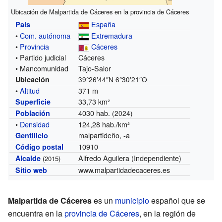
Ubicación de Malpartida de Cáceres en la provincia de Cáceres
España
País
•
Com. autónoma
Extremadura
•
Provincia
Cáceres
• Partido judicial
Cáceres
• Mancomunidad
Tajo-Salor
Ubicación
39°26′44″N
6°30′21″O
•
Altitud
371 m
33,73 km²
Superficie
4030 hab.
Población
(2024)
•
Densidad
124,28 hab./km²
malpartideño, -a
Gentilicio
10910
Código postal
Alfredo Aguilera (Independiente)
Alcalde
(2015)
www.malpartidadecaceres.es
Sitio web
Malpartida de Cáceres
es un
municipio
español que se
encuentra en la
provincia de Cáceres
, en la región de