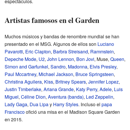
espectáculos.
Artistas famosos en el Garden
Muchos músicos y bandas de renombre mundial se han
presentado en el MSG. Algunos de ellos son
Luciano
Pavarotti
,
Eric Clapton
,
Barbra Streisand
,
Rammstein
,
Depeche Mode
,
U2
,
John Lennon
,
Bon Jovi
, Muse,
Queen
,
Simon and Garfunkel
,
Sandro
,
Madonna
,
Elvis Presley
,
Paul Mccartney
,
Michael Jackson
,
Bruce Springsteen
,
Christina Aguilera
,
Kiss
,
Britney Spears
,
Jennifer Lopez
,
Justin Timberlake
,
Ariana Grande
,
Katy Perry
,
Adele
,
Luis
Miguel
,
Céline Dion
,
Aventura (banda)
,
Led Zeppelin
,
Lady Gaga
,
Dua Lipa
y
Harry Styles
. Incluso el
papa
Francisco
ofició una misa en el Madison Square Garden
en 2015.