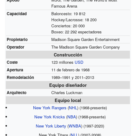
Famous Arena
Capacidad
Baloncesto: 19 812
Hockey/Lacrosse: 18 200
Conciertos: 20 000
Boxeo: 22 292 espectadores
Propietario
Madison Square Garden Entertainment
Operador
The Madison Square Garden Company
Construcción
Coste
123 millones
USD
Apertura
11 de febrero de 1968
Remodelación
1989–1991 y 2011–2013
Equipo diseñador
Arquitecto
Charles Luckman
Equipo local
New York Rangers
(
NHL
) (1968-presente)
New York Knicks
(
NBA
) (1968-presente)
New York Liberty
(
WNBA
) (1997-2020)
New York Titans (
NLL
) (2007-2008)