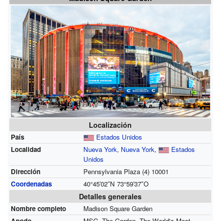
Localización
País
Estados Unidos
Localidad
Nueva York
,
Nueva York
,
Estados
Unidos
Dirección
Pennsylvania Plaza
(4)
10001
Coordenadas
40°45′02″N
73°59′37″O
Detalles generales
Nombre completo
Madison Square Garden
Apodo
MSG, The Garden, The World's Most