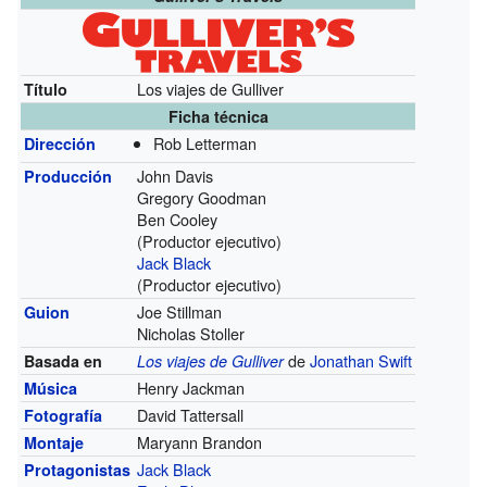
Los viajes de Gulliver
Título
Ficha técnica
Rob Letterman
Dirección
John Davis
Producción
Gregory Goodman
Ben Cooley
(Productor ejecutivo)
Jack Black
(Productor ejecutivo)
Joe Stillman
Guion
Nicholas Stoller
de
Jonathan Swift
Basada en
Los viajes de Gulliver
Henry Jackman
Música
David Tattersall
Fotografía
Maryann Brandon
Montaje
Jack Black
Protagonistas