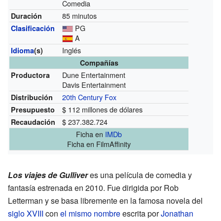
Comedia
85 minutos
Duración
PG
Clasificación
A
Inglés
Idioma
(s)
Compañías
Dune Entertainment
Productora
Davis Entertainment
20th Century Fox
Distribución
$ 112 millones de dólares
Presupuesto
$ 237.382.724
Recaudación
Ficha
en
IMDb
Ficha
en FilmAffinity
Los viajes de Gulliver
es una película de comedia y
fantasía estrenada en 2010. Fue dirigida por Rob
Letterman y se basa libremente en la famosa novela del
siglo XVIII
con
el mismo nombre
escrita por
Jonathan