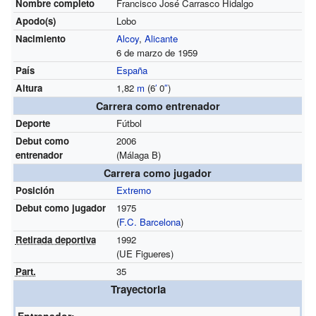
Nombre completo
Francisco José Carrasco Hidalgo
Apodo(s)
Lobo
Nacimiento
Alcoy
,
Alicante
6 de marzo de 1959
País
España
Altura
1,82
m
(6
′
0
″
)
Carrera como entrenador
Deporte
Fútbol
Debut como
2006
entrenador
(Málaga B)
Carrera como jugador
Posición
Extremo
Debut como jugador
1975
(
F.C. Barcelona
)
Retirada deportiva
1992
(UE Figueres)
Part.
35
Trayectoria
Entrenador: