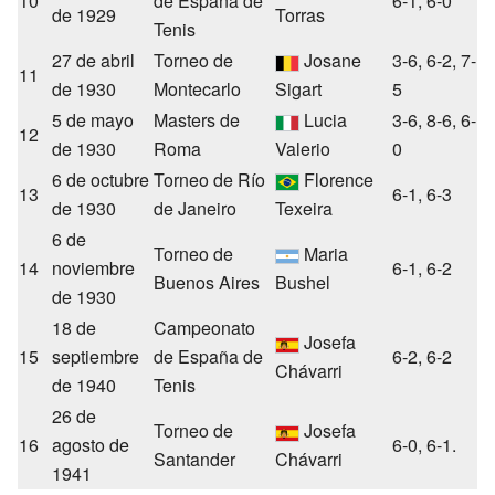
10
de España de
6-1, 6-0
de 1929
Torras
Tenis
27 de abril
Torneo de
Josane
3-6, 6-2, 7-
11
de 1930
Montecarlo
Sigart
5
5 de mayo
Masters de
Lucia
3-6, 8-6, 6-
12
de 1930
Roma
Valerio
0
6 de octubre
Torneo de Río
Florence
13
6-1, 6-3
de 1930
de Janeiro
Texeira
6 de
Torneo de
Maria
14
noviembre
6-1, 6-2
Buenos Aires
Bushel
de 1930
18 de
Campeonato
Josefa
15
septiembre
de España de
6-2, 6-2
Chávarri
de 1940
Tenis
26 de
Torneo de
Josefa
16
agosto de
6-0, 6-1.
Santander
Chávarri
1941