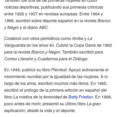
También fue una de las primeras mujeres en cubrir
noticias deportivas, publicando sus primeras crónicas
entre 1926 y 1937 en revistas europeas. Entre 1964 y
1968, escribió sobre deporte español en la revista
Blanco
y Negro
y el diario
ABC
.
Colaboró con otros periódicos como
Arriba
y
La
Vanguardia
en los años 40. Cubrió la Copa Davis de 1965
para la revista
Blanco y Negro
. También escribió para
Correo Literario
y
Cuadernos para el Diálogo
.
En 1946, publicó su libro
Plenitud
. Apoyó activamente el
movimiento mundial por la igualdad de las mujeres. A lo
largo de los años, escribió muchos más libros. En 1965,
escribió el prólogo de la primera edición en español del
libro
La mística de la feminidad
de
Betty Friedan
. En 1998,
poco antes de morir, presentó su último libro
La gran
explicación, desde la vida y el deporte
.