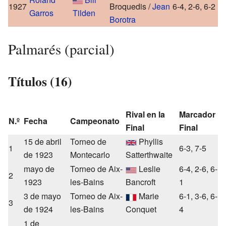
1927
Broquedis /
Jean
6-4, 2-6, 6-2
Garros
Tilden
Borotra
Palmarés (parcial)
Títulos (16)
Rival en la
Marcador
N.º
Fecha
Campeonato
Final
Final
15 de abril
Torneo de
Phyllis
1
6-3, 7-5
de 1923
Montecarlo
Satterthwaite
mayo de
Torneo de Aix-
Leslie
6-4, 2-6, 6-
2
1923
les-Bains
Bancroft
1
3 de mayo
Torneo de Aix-
Marie
6-1, 3-6, 6-
3
de 1924
les-Bains
Conquet
4
1 de