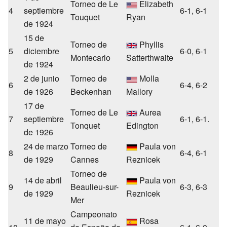
Torneo de Le
Elizabeth
4
septiembre
6-1, 6-1
Touquet
Ryan
de 1924
15 de
Torneo de
Phyllis
5
diciembre
6-0, 6-1
Montecarlo
Satterthwaite
de 1924
2 de junio
Torneo de
Molla
6
6-4, 6-2
de 1926
Beckenhan
Mallory
17 de
Torneo de Le
Aurea
7
septiembre
6-1, 6-1.
Tonquet
Edington
de 1926
24 de marzo
Torneo de
Paula von
8
6-4, 6-1
de 1929
Cannes
Reznicek
Torneo de
14 de abril
Paula von
9
Beaulieu-sur-
6-3, 6-3
de 1929
Reznicek
Mer
Campeonato
11 de mayo
Rosa