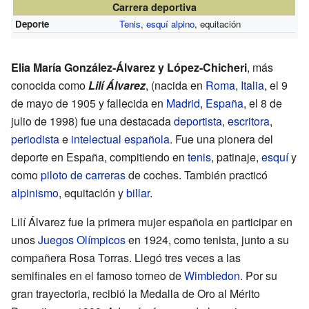
Carrera deportiva
Deporte
Tenis
,
esquí alpino
, equitación
Elia María González-Álvarez y López-Chicheri
, más
conocida como
Lilí Álvarez
, (nacida en
Roma
,
Italia
, el 9
de mayo de 1905 y fallecida en
Madrid
,
España
, el 8 de
julio de 1998) fue una destacada
deportista
,
escritora
,
periodista
e
intelectual
española
. Fue una pionera del
deporte en España, compitiendo en
tenis
, patinaje,
esquí
y
como
piloto de carreras
de coches. También practicó
alpinismo
, equitación y
billar
.
Lilí Álvarez fue la primera mujer española en participar en
unos
Juegos Olímpicos
en 1924, como tenista, junto a su
compañera Rosa Torras. Llegó tres veces a las
semifinales en el famoso torneo de
Wimbledon
. Por su
gran trayectoria, recibió la Medalla de Oro al Mérito