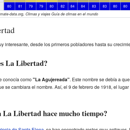
80
81
79
79
80
82
84
84
83
83
80
80
imate-data.org, Climas y viajes Guía de climas en el mundo
ertad
muy interesante, desde los primeros pobladores hasta su crecim
s La Libertad?
se conocía como
"La Agujereada"
. Este nombre se debía a que 
ue se cambiara el nombre. Así, el 9 de febrero de 1918, el luga
n La Libertad hace mucho tiempo?
vincia de Santa Elena
, se han encontrado restos muy antiguos. 