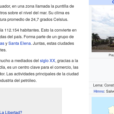
uador, en una zona llamada la puntilla de
ros sobre el nivel del mar. Su clima es
tura promedio de 24,7 grados Celsius.
ía 112.154 habitantes. Esto la convierte en
das del país. Forma parte de un grupo de
nas
y
Santa Elena
. Juntas, estas ciudades
tes.
Pla
 mucho a mediados del
siglo XX
, gracias a la
día, es un centro clave para el comercio, las
dor. Las actividades principales de la ciudad
ndustria del petróleo.
Lema: Constr
Himno
: Salv
La Libertad?