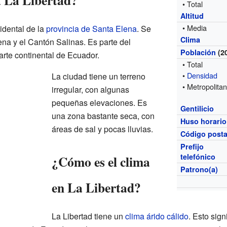
a La Libertad?
• Total
Altitud
• Media
cidental de la
provincia de Santa Elena
. Se
Clima
na y el Cantón Salinas. Es parte del
Población
(2
arte continental de Ecuador.
• Total
•
Densidad
La ciudad tiene un terreno
• Metropolita
irregular, con algunas
pequeñas elevaciones. Es
Gentilicio
una zona bastante seca, con
Huso horario
áreas de sal y pocas lluvias.
Código posta
Prefijo
telefónico
¿Cómo es el clima
Patrono(a)
en La Libertad?
La Libertad tiene un
clima árido cálido
. Esto sig