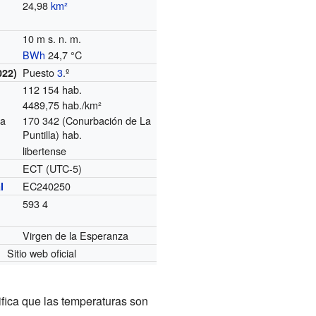
24,98
km²
10 m s. n. m.
BWh
24,7 °C
Puesto
3
.º
022)
112 154 hab.
4489,75 hab./km²
na
170 342 (Conurbación de La
Puntilla) hab.
libertense
ECT (UTC-5)
EC240250
l
593 4
Virgen de la Esperanza
Sitio web oficial
nifica que las temperaturas son