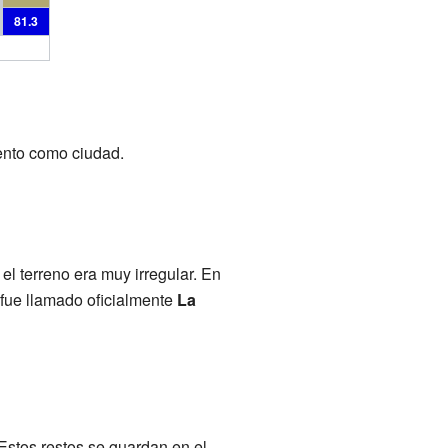
81.3
iento como ciudad.
el terreno era muy irregular. En
r fue llamado oficialmente
La
Estos restos se guardan en el