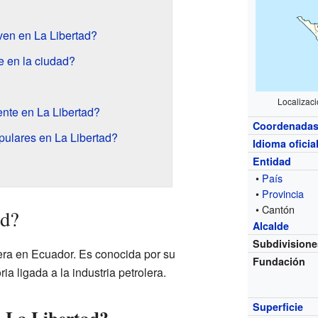
en en La Libertad?
e en la ciudad?
Localizaci
ente en La Libertad?
Coordenada
ulares en La Libertad?
Idioma oficia
Entidad
•
País
•
Provincia
• Cantón
ad?
Alcalde
Subdivisione
era en Ecuador. Es conocida por su
Fundación
ia ligada a la industria petrolera.
Superficie