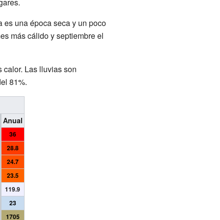
gares.
ra es una época seca y un poco
es más cálido y septiembre el
alor. Las lluvias son
del 81%.
Anual
36
28.8
24.7
23.5
119.9
23
1705