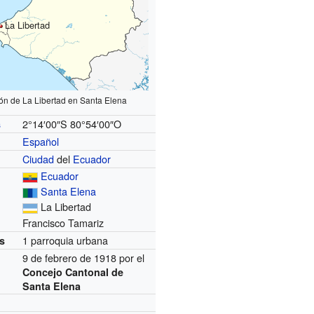
La Libertad
ón de La Libertad en Santa Elena
2°14′00″S
80°54′00″O
s
Español
l
Ciudad
del
Ecuador
Ecuador
Santa Elena
La Libertad
Francisco Tamariz
1 parroquia urbana
s
9 de febrero de 1918
por el
Concejo Cantonal de
Santa Elena