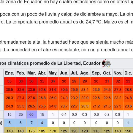
esta zona de Ecuador, no hay cuatro estaciones como en otros lu
poca con un poco de lluvia y calor, de diciembre a mayo. La ot
re. La temperatura promedio anual es de 24,7 °C. Marzo es el m
xtremadamente alta, la humedad hace que se sienta mucho más c
o. La humedad en el aire es constante, con un promedio anual 
os climáticos promedio de La Libertad, Ecuador
Ene.
Feb.
Mar.
Abr.
May.
Jun.
Jul.
Ago.
Sep.
Oct.
Nov.
Dic.
35
36
36
35
34
30
29
29
30
31
32
33
30.5
33.6
33.6
32.8
31.6
30.5
25.6
23.4
23.6
24.5
27.3
28.8
26.3
27.4
27.6
26.8
26.0
24.3
23.2
22.0
22.6
22.6
23.2
24.8
24.3
25.5
26.5
25.5
24.8
23.7
22.7
20.3
21.2
21.6
22.3
23.6
15
25
60
15
1
0.4
0.0
0.3
0.6
0.8
0.8
1
m)
5
6
7
4
0
0
0
0
0
0
0
1
140
140
175
185
170
125
120
120
115
125
140
150