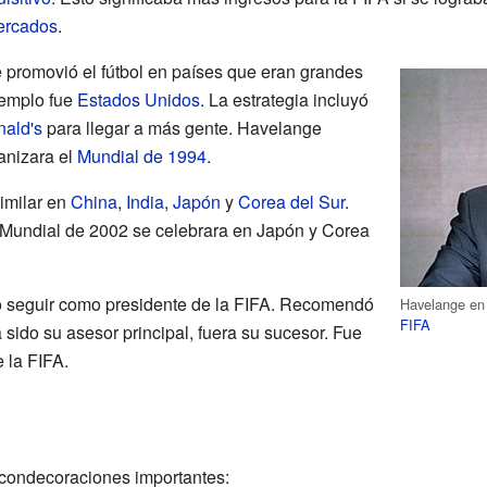
ercados
.
 promovió el fútbol en países que eran grandes
emplo fue
Estados Unidos
. La estrategia incluyó
ald's
para llegar a más gente. Havelange
anizara el
Mundial de 1994
.
similar en
China
,
India
,
Japón
y
Corea del Sur
.
Mundial de 2002 se celebrara en Japón y Corea
 seguir como presidente de la FIFA. Recomendó
Havelange en 
FIFA
 sido su asesor principal, fuera su sucesor. Fue
 la FIFA.
 condecoraciones importantes: