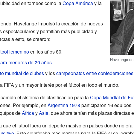
 publicidad en torneos como la
Copa América
y la
eciendo, Havelange impulsó la creación de nuevos
s espectaculares y permitían más publicidad y
acias a esto, se crearon:
tbol femenino
en los años 80.
Havelange en
para menores de 20 años
.
o mundial de clubes
y los
campeonatos entre confederaciones
la FIFA y un mayor interés por el fútbol en todo el mundo.
cambió el sistema de clasificación para la
Copa Mundial de Fú
riones. Por ejemplo, en
Argentina 1978
participaron 16 equipos
equipos de
África
y
Asia
, que ahora tenían más plazas directas e
 que el fútbol fuera un deporte masivo en países donde no era
isitivo
. Esto significaba más ingresos para la FIFA si se lograb