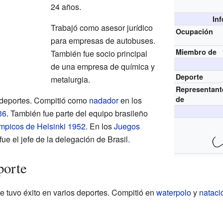
24 años.
In
Trabajó como asesor jurídico
Ocupación
para empresas de autobuses.
Miembro de
También fue socio principal
de una empresa de química y
Deporte
metalurgia.
Representant
de
 deportes. Compitió como
nadador
en los
36
. También fue parte del equipo brasileño
mpicos de Helsinki 1952
. En los
Juegos
 fue el jefe de la delegación de Brasil.
porte
 tuvo éxito en varios deportes. Compitió en
waterpolo
y
nataci