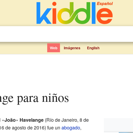
Web
Imágenes
English
nge para niños
d
«
João
»
Havelange
(Río de Janeiro, 8 de
16 de agosto de 2016) fue un
abogado
,