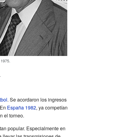
 1975.
.
tbol
. Se acordaron los ingresos
. En
España 1982
, ya competían
n el torneo.
 tan popular. Especialmente en
a llevar las transmisiones de