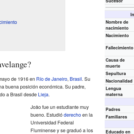
Sucesor
I
cimiento
Nombre de
nacimiento
Nacimiento
Fallecimiento
Causa de
avelange?
muerte
Sepultura
 mayo de 1916 en
Río de Janeiro
,
Brasil
. Su
Nacionalidad
na buena posición económica. Su padre,
Lengua
ado a Brasil desde
Lieja
.
materna
João fue un estudiante muy
Padres
bueno. Estudió
derecho
en la
Familiares
Universidad Federal
Fluminense y se graduó a los
Educado en