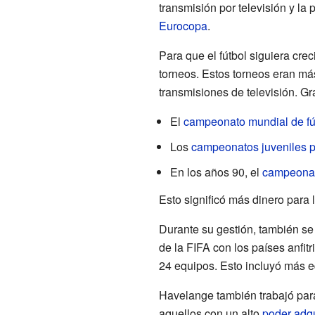
transmisión por televisión y la
Eurocopa
.
Para que el fútbol siguiera cr
torneos. Estos torneos eran má
transmisiones de televisión. Gr
El
campeonato mundial de fú
Los
campeonatos juveniles 
En los años 90, el
campeonat
Esto significó más dinero para 
Durante su gestión, también se 
de la FIFA con los países anfit
24 equipos. Esto incluyó más 
Havelange también trabajó para
aquellos con un alto
poder adqu