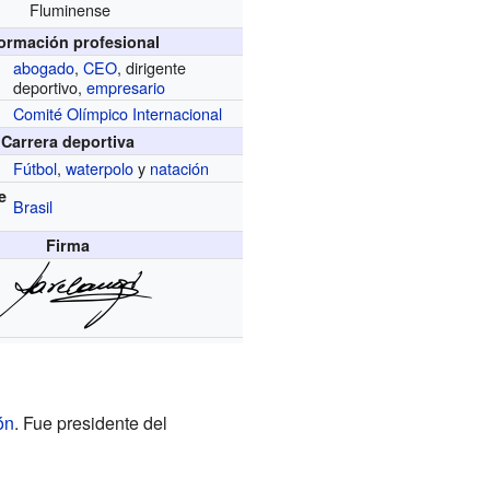
Fluminense
formación profesional
abogado
,
CEO
, dirigente
deportivo,
empresario
Comité Olímpico Internacional
Carrera deportiva
Fútbol
,
waterpolo
y
natación
e
Brasil
Firma
ón
. Fue presidente del