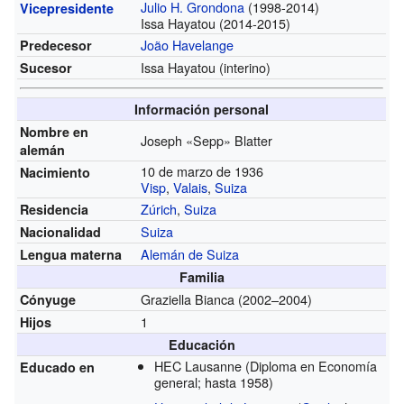
Julio H. Grondona
(1998-2014)
Vicepresidente
Issa Hayatou (2014-2015)
João Havelange
Predecesor
Issa Hayatou (interino)
Sucesor
Información personal
Nombre en
Joseph «Sepp» Blatter
alemán
10 de marzo de 1936
Nacimiento
Visp
,
Valais
,
Suiza
Zúrich
,
Suiza
Residencia
Suiza
Nacionalidad
Alemán de Suiza
Lengua materna
Familia
Graziella Bianca
(2002–2004)
Cónyuge
1
Hijos
Educación
HEC Lausanne
(Diploma en Economía
Educado en
general; hasta 1958)