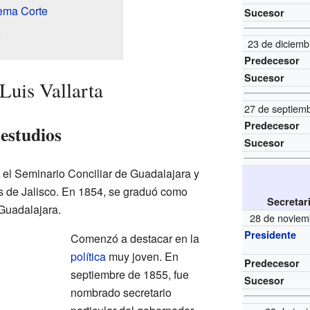
rema Corte
Sucesor
o
23 de diciemb
Predecesor
Sucesor
Luis Vallarta
27 de septiem
Predecesor
estudios
Sucesor
n el Seminario Conciliar de Guadalajara y
as de Jalisco. En 1854, se graduó como
Secretar
Guadalajara.
28 de noviem
Presidente
Comenzó a destacar en la
política
muy joven. En
Predecesor
septiembre de 1855, fue
Sucesor
nombrado secretario