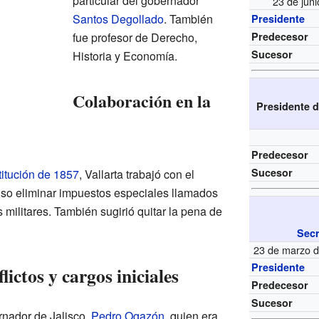
particular del gobernador
23 de jun
Santos Degollado
. También
Presidente
fue profesor de Derecho,
Predecesor
Sucesor
Historia y Economía.
Colaboración en la
Presidente d
Predecesor
Sucesor
itución de 1857
, Vallarta trabajó con el
so eliminar impuestos especiales llamados
militares. También sugirió quitar la pena de
Secr
23 de marzo d
Presidente
lictos y cargos iniciales
Predecesor
Sucesor
ernador de Jalisco,
Pedro Ogazón
, quien era