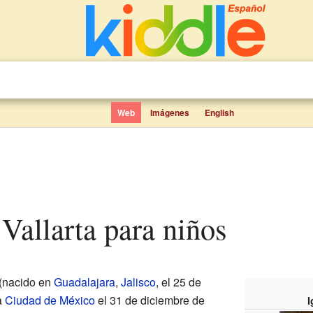
Web
Imágenes
English
 Vallarta para niños
(nacido en
Guadalajara
,
Jalisco
, el 25 de
a
Ciudad de México
el 31 de diciembre de
I