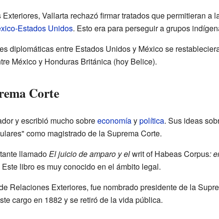
xteriores, Vallarta rechazó firmar tratados que permitieran a 
éxico-Estados Unidos
. Esto era para perseguir a grupos indígen
nes diplomáticas entre Estados Unidos y México se restablecier
entre México y Honduras Británica (hoy Belice).
prema Corte
rador y escribió mucho sobre
economía
y
política
. Sus ideas sob
culares" como magistrado de la Suprema Corte.
rtante llamado
El juicio de amparo y el
writ of Habeas Corpus
: 
. Este libro es muy conocido en el ámbito legal.
 de Relaciones Exteriores, fue nombrado presidente de la Supr
te cargo en 1882 y se retiró de la vida pública.