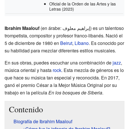
Oficial de la Orden de las Artes y las
Letras
(2023)
Ibrahim Maalouf
(en árabe: إبراهيم معلوف) es un talentoso
trompetista, compositor y profesor franco-libanés. Nació el
5 de diciembre de 1980 en
Beirut
,
Líbano
. Es conocido por
su habilidad para mezclar diferentes estilos musicales.
En sus obras, puedes escuchar una combinación de
jazz
,
música oriental y hasta
rock
. Esta mezcla de géneros es lo
que hace su música tan especial y reconocida. En 2017,
ganó el premio César a la Mejor Música Original por su
trabajo en la película
En los bosques de Siberia
.
Contenido
Biografía de Ibrahim Maalouf
¿Cómo fue la infancia de Ibrahim Maalouf?