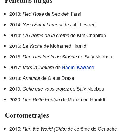
2013:
Red Rose
de Sepideh Farsi
2014:
Yves Saint Laurent
de Jalil Lespert
2014:
La Crème de la crème
de Kim Chapiron
2016:
La Vache
de Mohamed Hamidi
2016:
Dans les forêts de Sibérie
de Safy Nebbou
2017:
Vers la lumière
de
Naomi Kawase
2018:
America
de Claus Drexel
2019:
Celle que vous croyez
de Safy Nebbou
2020:
Une Belle Équipe
de Mohamed Hamidi
Cortometrajes
2015:
Run the World (Girls)
de Jérôme de Gerlache