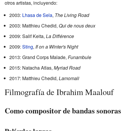
otros artistas, incluyendo:
2003:
Lhasa de Sela
,
The Living Road
2003: Matthieu Chedid,
Qui de nous deux
2009: Salif Keita,
La Différence
2009:
Sting
,
If on a Winter's Night
2013: Grand Corps Malade,
Funambule
2015: Natacha Atlas,
Myriad Road
2017: Matthieu Chedid,
Lamomali
Filmografía de Ibrahim Maalouf
Como compositor de bandas sonoras
Películas largas