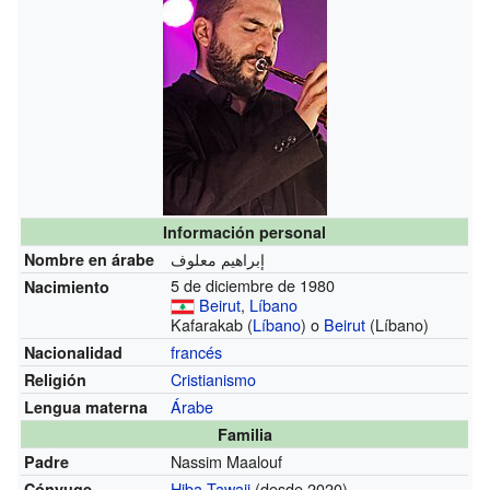
Información personal
إبراهیم معلوف
Nombre en árabe
5 de diciembre de 1980
Nacimiento
Beirut
,
Líbano
Kafarakab (
Líbano
) o
Beirut
(Líbano)
francés
Nacionalidad
Cristianismo
Religión
Árabe
Lengua materna
Familia
Nassim Maalouf
Padre
Hiba Tawaji
(desde 2020)
Cónyuge