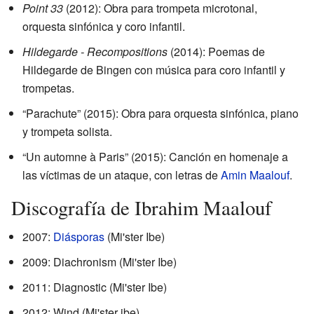
Point 33
(2012): Obra para trompeta microtonal,
orquesta sinfónica y coro infantil.
Hildegarde - Recompositions
(2014): Poemas de
Hildegarde de Bingen con música para coro infantil y
trompetas.
“Parachute” (2015): Obra para orquesta sinfónica, piano
y trompeta solista.
“Un automne à Paris” (2015): Canción en homenaje a
las víctimas de un ataque, con letras de
Amin Maalouf
.
Discografía de Ibrahim Maalouf
2007:
Diásporas
(Mi'ster Ibe)
2009: Diachronism (Mi'ster Ibe)
2011: Diagnostic (Mi'ster Ibe)
2012: Wind (Mi'ster ibe)