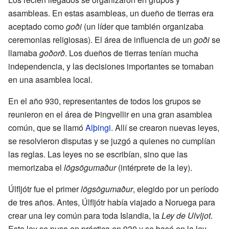
asambleas. En estas asambleas, un dueño de tierras era
aceptado como
goði
(un líder que también organizaba
ceremonias religiosas). El área de influencia de un
goði
se
llamaba
goðorð
. Los dueños de tierras tenían mucha
independencia, y las decisiones importantes se tomaban
en una asamblea local.
En el año 930, representantes de todos los grupos se
reunieron en el área de Þingvellir en una gran asamblea
común, que se llamó
Alþingi
. Allí se crearon nuevas leyes,
se resolvieron disputas y se juzgó a quienes no cumplían
las reglas. Las leyes no se escribían, sino que las
memorizaba el
lögsögumaður
(intérprete de la ley).
Úlfljótr fue el primer
lögsögumaður
, elegido por un período
de tres años. Antes, Úlfljótr había viajado a Noruega para
crear una ley común para toda Islandia, la
Ley de Ulvljot
.
Esta ley se puso en práctica en 930 y se basó en la ley