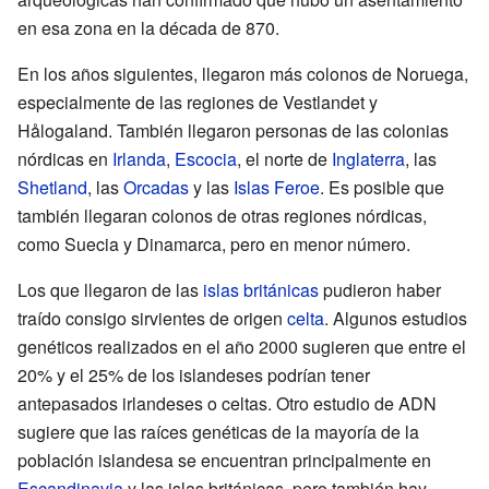
en esa zona en la década de 870.
En los años siguientes, llegaron más colonos de Noruega,
especialmente de las regiones de Vestlandet y
Hålogaland. También llegaron personas de las colonias
nórdicas en
Irlanda
,
Escocia
, el norte de
Inglaterra
, las
Shetland
, las
Orcadas
y las
Islas Feroe
. Es posible que
también llegaran colonos de otras regiones nórdicas,
como Suecia y Dinamarca, pero en menor número.
Los que llegaron de las
islas británicas
pudieron haber
traído consigo sirvientes de origen
celta
. Algunos estudios
genéticos realizados en el año 2000 sugieren que entre el
20% y el 25% de los islandeses podrían tener
antepasados irlandeses o celtas. Otro estudio de ADN
sugiere que las raíces genéticas de la mayoría de la
población islandesa se encuentran principalmente en
Escandinavia
y las islas británicas, pero también hay