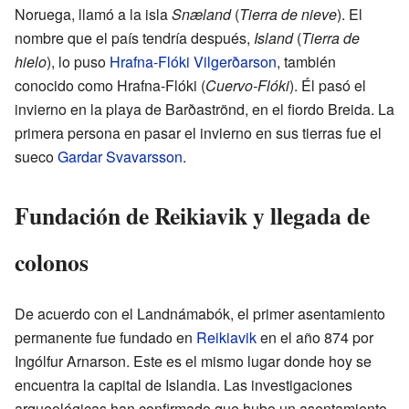
Noruega, llamó a la isla
Snæland
(
Tierra de nieve
). El
nombre que el país tendría después,
Island
(
Tierra de
hielo
), lo puso
Hrafna-Flóki Vilgerðarson
, también
conocido como Hrafna-Flóki (
Cuervo-Flóki
). Él pasó el
invierno en la playa de Barðaströnd, en el fiordo Breida. La
primera persona en pasar el invierno en sus tierras fue el
sueco
Gardar Svavarsson
.
Fundación de Reikiavik y llegada de
colonos
De acuerdo con el Landnámabók, el primer asentamiento
permanente fue fundado en
Reikiavik
en el año 874 por
Ingólfur Arnarson. Este es el mismo lugar donde hoy se
encuentra la capital de Islandia. Las investigaciones
arqueológicas han confirmado que hubo un asentamiento