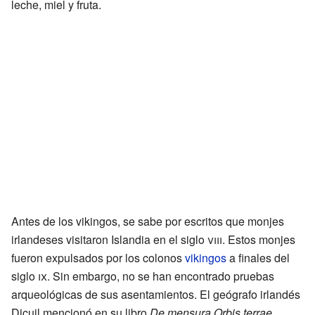
leche, miel y fruta.
Antes de los vikingos, se sabe por escritos que monjes
irlandeses visitaron Islandia en el siglo
viii
. Estos monjes
fueron expulsados por los colonos
vikingos
a finales del
siglo
ix
. Sin embargo, no se han encontrado pruebas
arqueológicas de sus asentamientos. El geógrafo irlandés
Dicuil mencionó en su libro
De mensura Orbis terrae