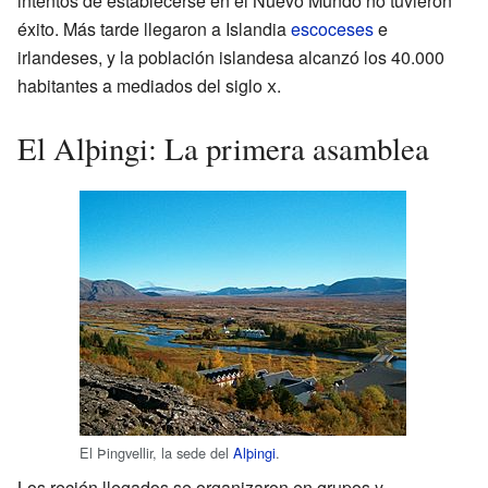
intentos de establecerse en el Nuevo Mundo no tuvieron
éxito. Más tarde llegaron a Islandia
escoceses
e
irlandeses, y la población islandesa alcanzó los 40.000
habitantes a mediados del siglo
x
.
El Alþingi: La primera asamblea
El Þingvellir, la sede del
Alþingi
.
Los recién llegados se organizaron en grupos y