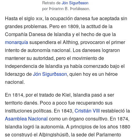
Retrato de
Jón Sigurðsson
por Þórarinn B. Þorláksson.
Hasta el siglo
xix
, la ocupación danesa fue aceptada sin
grandes problemas. Pero en 1809, la actitud de la
Compañía Danesa de Islandia y el hecho de que la
monarquía
suspendiera el Althing, provocaron el primer
intento de autonomía nacional. Los daneses lograron
mantener su autoridad, pero el movimiento de
independencia de Islandia ya había comenzado bajo el
liderazgo de
Jón Sigurðsson
, quien hoy es un héroe
nacional.
En 1814, por el tratado de Kiel, Islandia pasó a ser
territorio danés. Poco a poco fue recuperando sus
instituciones políticas. En 1843,
Cristián VIII
restableció la
Asamblea Nacional
como un órgano consultivo. En 1874,
Islandia logró la autonomía. A principios de los años 1880
se construyó el Alþingishúsið, la sede del Parlamento