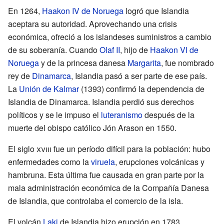
En 1264,
Haakon IV de Noruega
logró que Islandia
aceptara su autoridad. Aprovechando una crisis
económica, ofreció a los islandeses suministros a cambio
de su soberanía. Cuando
Olaf II
, hijo de
Haakon VI de
Noruega
y de la princesa danesa
Margarita
, fue nombrado
rey de
Dinamarca
, Islandia pasó a ser parte de ese país.
La
Unión de Kalmar
(1393) confirmó la dependencia de
Islandia de Dinamarca. Islandia perdió sus derechos
políticos y se le impuso el
luteranismo
después de la
muerte del obispo católico Jón Arason en 1550.
El siglo
xviii
fue un período difícil para la población: hubo
enfermedades como la
viruela
, erupciones volcánicas y
hambruna. Esta última fue causada en gran parte por la
mala administración económica de la Compañía Danesa
de Islandia, que controlaba el comercio de la isla.
El volcán
Laki
de Islandia hizo erupción en 1783,