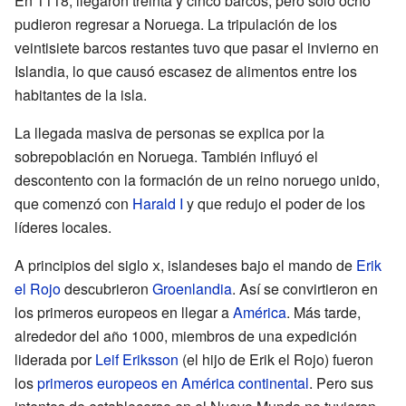
En 1118, llegaron treinta y cinco barcos, pero solo ocho
pudieron regresar a Noruega. La tripulación de los
veintisiete barcos restantes tuvo que pasar el invierno en
Islandia, lo que causó escasez de alimentos entre los
habitantes de la isla.
La llegada masiva de personas se explica por la
sobrepoblación en Noruega. También influyó el
descontento con la formación de un reino noruego unido,
que comenzó con
Harald I
y que redujo el poder de los
líderes locales.
A principios del siglo
x
, islandeses bajo el mando de
Erik
el Rojo
descubrieron
Groenlandia
. Así se convirtieron en
los primeros europeos en llegar a
América
. Más tarde,
alrededor del año 1000, miembros de una expedición
liderada por
Leif Eriksson
(el hijo de Erik el Rojo) fueron
los
primeros europeos en América continental
. Pero sus