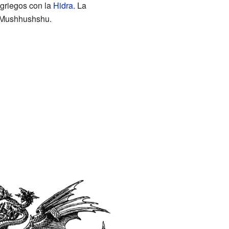
 griegos con la
Hidra
. La
l Mushhushshu.