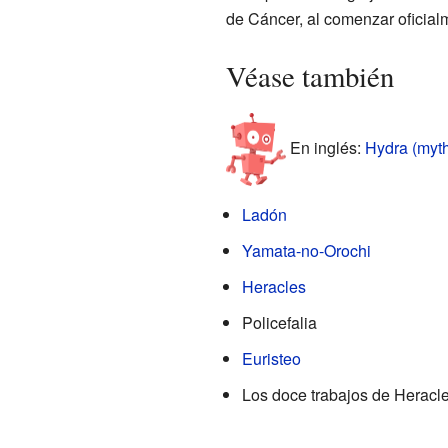
de Cáncer, al comenzar oficialm
Véase también
En inglés:
Hydra (myth
Ladón
Yamata-no-Orochi
Heracles
Policefalia
Euristeo
Los doce trabajos de Heracl