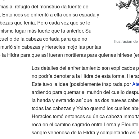
mas al refugio del monstruo (la fuente de
. Entonces se enfrentó a ella con su espada y
bezas que tenía. Pero cada vez que se le
 mismo lugar más fuerte que la anterior. Su
uello de la cabeza cortada para que no
Ilustración de
ra murió sin cabezas y Heracles mojó las puntas
 la Hidra para que así fueran mortíferas para quienes hiriese (en
Los detalles del enfrentamiento son explicados 
no podría derrotar a la Hidra de esta forma, Hera
Este tuvo la idea (posiblemente inspirada por
At
ardiendo para quemar el muñón del cuello despu
la herida y evitando así que las dos nuevas cabe
todas las cabezas y Yolao quemó los cuellos abie
Heracles tomó entonces su única cabeza inmortal
roca en el camino sagrado entre Lerna y Eleunte
sangre venenosa de la Hidra y completando así 