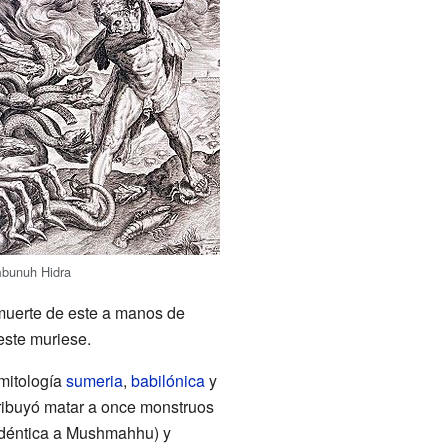
bunuh Hidra
muerte de este a manos de
este muriese.
 mitología
sumeria
,
babilónica
y
tribuyó matar a once monstruos
idéntica a Mushmahhu) y