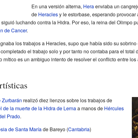
En una versión alterna,
Hera
enviaba un cangrejo
de
Heracles
y le estorbase, esperando provocar 
 siguió luchando contra la Hidra. Por eso, la reina del Olimpo p
ón de Cancer
.
signaba los trabajos a Heracles, supo que había sido su sobrino
completado el trabajo solo y por tanto no contaba para el total 
mítico es un ambiguo intento de resolver el conflicto entre los 
tísticas
e Zurbarán
realizó diez lienzos sobre los trabajos de
l de la muerte de la Hidra de Lerna
a manos de
Hércules
del Prado
.
esia de Santa María
de Bareyo (
Cantabria
)