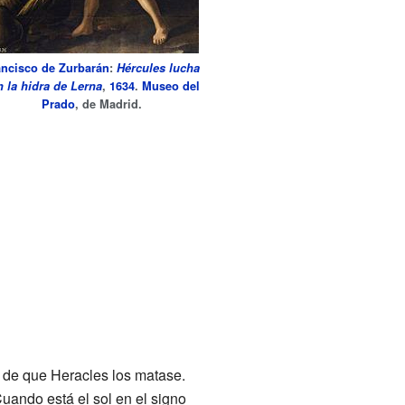
ancisco de Zurbarán
:
Hércules lucha
n la hidra de Lerna
,
1634
.
Museo del
Prado
, de Madrid.
s de que Heracles los matase.
Cuando está el sol en el signo