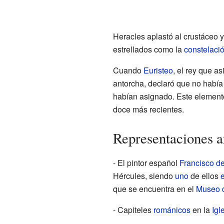
Heracles aplastó al crustáceo y
estrellados como la
constelaci
Cuando
Euristeo
, el rey que a
antorcha, declaró que no había 
habían asignado. Este elemento 
doce más recientes.
Representaciones ar
- El pintor español
Francisco d
Hércules, siendo
uno
de ellos
e
que se encuentra en el
Museo 
- Capiteles
románicos
en la
Igl