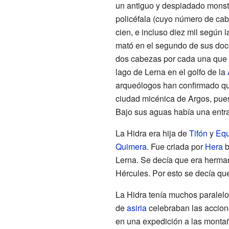
un antiguo y despiadado monstr
policéfala (cuyo número de cab
cien, e incluso diez mil según 
mató en el segundo de sus doce
dos cabezas por cada una que p
lago de Lerna en el golfo de la
arqueólogos han confirmado que
ciudad micénica de Argos, pues
Bajo sus aguas había una entr
La Hidra era hija de
Tifón
y
Equ
Quimera
. Fue criada por
Hera
b
Lerna. Se decía que era herma
Hércules. Por esto se decía qu
La Hidra tenía muchos paralelos
de
asiria
celebraban las accione
en una expedición a las monta