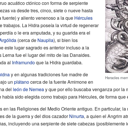
uo acuático ctónico con forma de serpiente
ezas va desde tres, cinco, siete o nueve hasta
la fuente) y aliento venenoso a la que
Hércules
 trabajos. La Hidra poseía la virtud de regenerar
erdía o le era amputada, y su guarida era el
Argólida
(cerca de
Nauplia
), si bien los
 este lugar sagrado es anterior incluso a la
 Lerna fue el lugar del mito de las Danaides.
ada al
Inframundo
que la Hidra guardaba.
idna
y en algunas tradiciones fue madre de
Heracles mem
ajo un
plátano
cerca de la fuente Amimone en
na del
león de Nemea
y que por ello buscaba venganza por la 
e había sido elegida como trabajo para Hércules, de forma que 
 en las Religiones del Medio Oriente antiguo. En particular, la
s de la guerra y del dios cazador
Ninurta
, a quien el Angrim a
ñas, incluyendo una serpiente de siete cabezas (posiblemente 