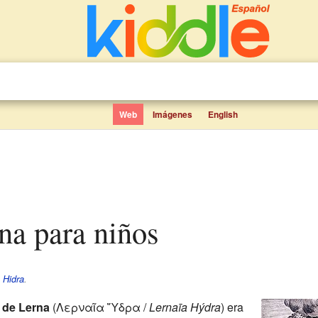
Web
Imágenes
English
rna para niños
e
Hidra
.
 de Lerna
(Λερναῖα Ὕδρα /
Lernaīa Hýdra
) era