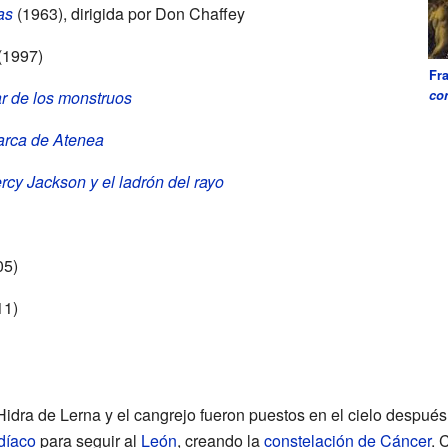
as
(1963), dirigida por Don Chaffey
(1997)
Fr
co
r de los monstruos
arca de Atenea
rcy Jackson y el ladrón del rayo
05)
11)
Hidra de Lerna y el cangrejo fueron puestos en el cielo despué
díaco
para seguir al
León
, creando la
constelación de Cáncer
. 