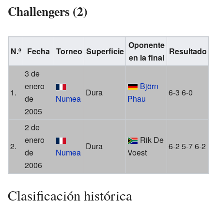
Challengers (2)
Oponente
N.º
Fecha
Torneo
Superficie
Resultado
en la final
3 de
enero
Björn
1.
Dura
6-3 6-0
de
Numea
Phau
2005
2 de
enero
Rik De
2.
Dura
6-2 5-7 6-2
de
Numea
Voest
2006
Clasificación histórica