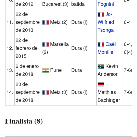
de 2012
Bucarest
(3)
batida
Fognini
22 de
Jo-
11.
septiembre
Metz
(2)
Dura (i)
Wilfried
6-4 6
de 2013
Tsonga
22 de
Marsella
Gaël
6-4, 1
12.
febrero de
Dura (i)
(2)
Monfils
6(4)
2015
6 de enero
Kevin
13.
Pune
Dura
7-6(4)
de 2018
Anderson
23 de
14.
septiembre
Metz
(3)
Dura (i)
Matthias
7-6(2)
de 2018
Bachinger
Finalista (8)