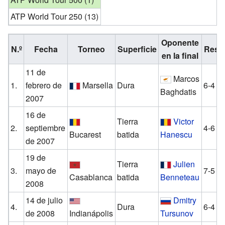
ATP World Tour 250 (13)
Oponente
N.º
Fecha
Torneo
Superficie
Resu
en la final
11 de
Marcos
1.
febrero de
Marsella
Dura
6-4 7
Baghdatis
2007
16 de
Tierra
Victor
2.
septiembre
4-6 6-
Bucarest
batida
Hanescu
de 2007
19 de
Tierra
Julien
3.
mayo de
7-5 6
Casablanca
batida
Benneteau
2008
14 de julio
Dmitry
4.
Dura
6-4 6
de 2008
Indianápolis
Tursunov