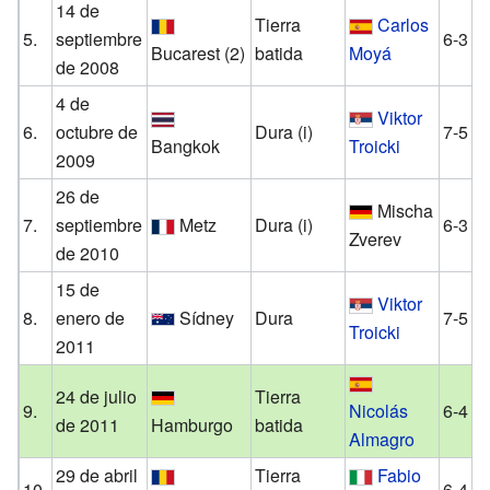
14 de
Tierra
Carlos
5.
septiembre
6-3 6
Bucarest
(2)
batida
Moyá
de 2008
4 de
Viktor
6.
octubre de
Dura (i)
7-5 6
Bangkok
Troicki
2009
26 de
Mischa
7.
septiembre
Metz
Dura (i)
6-3 6
Zverev
de 2010
15 de
Viktor
8.
enero de
Sídney
Dura
7-5 7-
Troicki
2011
24 de julio
Tierra
9.
Nicolás
6-4 4-
de 2011
Hamburgo
batida
Almagro
29 de abril
Tierra
Fabio
10.
6-4 6