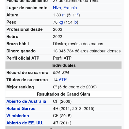
27 de diciembre de 1984
Fecha de nacimiento
Niza
,
Francia
Lugar de nacimiento
1,80
m
(5
′
11
″
)
Altura
70
kg
(154
lb
)
Peso
2002
Profesional desde
2022
Retiro
Diestro; revés a dos manos
Brazo hábil
16 045 734 dólares estadounidenses
Dinero ganado
Perfil ATP
Perfil oficial ATP
Individuales
Récord de su carrera
504–394
14
ATP
Títulos de su carrera
6º (5 de enero de 2009)
Mejor ranking
Resultados de Grand Slam
CF (2009)
Abierto de Australia
4R (2011, 2013, 2015)
Roland Garros
CF (2015)
Wimbledon
4R (2011)
Abierto de EE. UU.