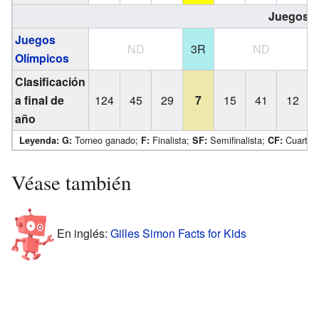
Juegos O
Juegos
ND
3R
ND
Olímpicos
Clasificación
a final de
124
45
29
7
15
41
12
año
Torneo ganado;
Finalista;
Semifinalista;
Cuartos 
Leyenda:
G:
F:
SF:
CF:
Véase también
En inglés:
Gilles Simon Facts for Kids