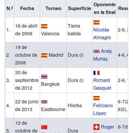
Oponente
N.º
Fecha
Torneo
Superficie
Resul
en la final
16 de abril
Tierra
1.
Nicolás
2-6, 3-
de 2006
Valencia
batida
Almagro
19 de
Andy
2.
octubre de
Madrid
Dura (i)
4-6, 6-
Murray
2008
30 de
3.
septiembre
Dura (i)
Richard
2-6, 1-
Bangkok
de 2012
Gasquet
22 de junio
6-7(2),
4.
Hierba
Feliciano
de 2013
Eastbourne
6(5), 0
López
12 de
Roger
6-7(6),
5.
octubre de
Dura