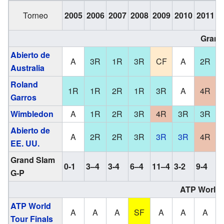
Torneo
2005
2006
2007
2008
2009
2010
2011
2
Grand
Abierto de
A
3R
1R
3R
CF
A
2R
Australia
Roland
1R
1R
2R
1R
3R
A
4R
Garros
Wimbledon
A
1R
2R
3R
4R
3R
3R
Abierto de
A
2R
2R
3R
3R
3R
4R
EE. UU.
Grand Slam
0-1
3–4
3-4
6–4
11–4
3-2
9-4
6
G-P
ATP World 
ATP World
A
A
A
SF
A
A
A
Tour Finals