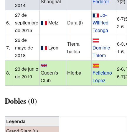
Shanghái
Federer
7(2)
2014
27 de
Jo-
6-7(5),
6.
septiembre
Metz
Dura (i)
Wilfried
2-6
de 2015
Tsonga
26 de
Tierra
6-3, 6-
7.
mayo de
Lyon
Dominic
batida
1-6
2018
Thiem
23 de junio
2-6, 7-
8.
Queen's
Hierba
Feliciano
de 2019
6-7(2)
Club
López
Dobles (0)
Leyenda
Grand Slam (0)