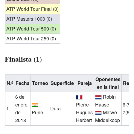
ATP World Tour Final (0)
ATP Masters 1000 (0)
ATP World Tour 500 (0)
ATP World Tour 250 (0)
Finalista (1)
Oponentes
N.º
Fecha
Torneo
Superficie
Pareja
Resu
en la final
6 de
Robin
enero
Pierre-
Haase
6-7(5
1.
Dura
de
Pune
Hugues
Matwé
7(5)
2018
Herbert
Middelkoop