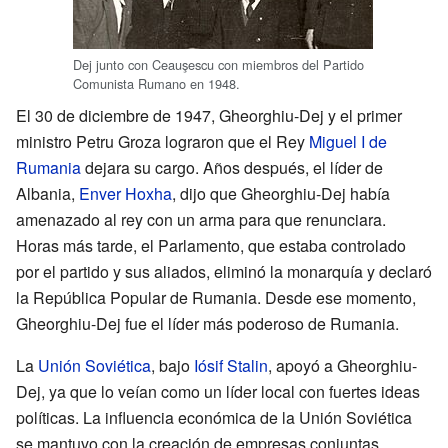
Dej junto con Ceauşescu con miembros del Partido
Comunista Rumano en 1948.
El 30 de diciembre de 1947, Gheorghiu-Dej y el primer
ministro Petru Groza lograron que el Rey
Miguel I de
Rumania
dejara su cargo. Años después, el líder de
Albania,
Enver Hoxha
, dijo que Gheorghiu-Dej había
amenazado al rey con un arma para que renunciara.
Horas más tarde, el Parlamento, que estaba controlado
por el partido y sus aliados, eliminó la monarquía y declaró
la República Popular de Rumania. Desde ese momento,
Gheorghiu-Dej fue el líder más poderoso de Rumania.
La
Unión Soviética
, bajo
Iósif Stalin
, apoyó a Gheorghiu-
Dej, ya que lo veían como un líder local con fuertes ideas
políticas. La influencia económica de la Unión Soviética
se mantuvo con la creación de empresas conjuntas