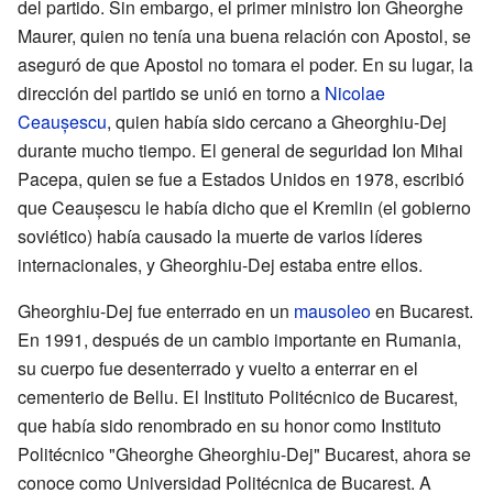
del partido. Sin embargo, el primer ministro Ion Gheorghe
Maurer, quien no tenía una buena relación con Apostol, se
aseguró de que Apostol no tomara el poder. En su lugar, la
dirección del partido se unió en torno a
Nicolae
Ceaușescu
, quien había sido cercano a Gheorghiu-Dej
durante mucho tiempo. El general de seguridad Ion Mihai
Pacepa, quien se fue a Estados Unidos en 1978, escribió
que Ceaușescu le había dicho que el Kremlin (el gobierno
soviético) había causado la muerte de varios líderes
internacionales, y Gheorghiu-Dej estaba entre ellos.
Gheorghiu-Dej fue enterrado en un
mausoleo
en Bucarest.
En 1991, después de un cambio importante en Rumania,
su cuerpo fue desenterrado y vuelto a enterrar en el
cementerio de Bellu. El Instituto Politécnico de Bucarest,
que había sido renombrado en su honor como Instituto
Politécnico "Gheorghe Gheorghiu-Dej" Bucarest, ahora se
conoce como Universidad Politécnica de Bucarest. A