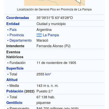
Localización de General Pico en Provincia de La Pampa
35°39′31″S
63°45′28″O
Coordenadas
Ciudad y municipio
Entidad
•
País
Argentina
•
Provincia
La Pampa
•
Departamento
Maracó
Fernanda Alonso (PJ)
Intendente
Eventos
históricos
• Fundación
11 de noviembre de 1905
Superficie
• Total
2555
km²
Altitud
• Media
143 m s. n. m.
Puesto 2.º
Población
(2022)
• Total
67 138 hab.
piquense
Gentilicio
• Presupuesto
$
46.700 millones
(año 2025)