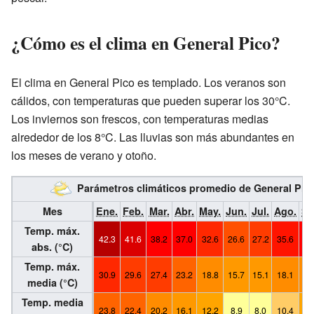
¿Cómo es el clima en General Pico?
El clima en General Pico es templado. Los veranos son
cálidos, con temperaturas que pueden superar los 30°C.
Los inviernos son frescos, con temperaturas medias
alrededor de los 8°C. Las lluvias son más abundantes en
los meses de verano y otoño.
Parámetros climáticos promedio de General Pic
Mes
Ene.
Feb.
Mar.
Abr.
May.
Jun.
Jul.
Ago.
Se
Temp. máx.
42.3
41.6
38.2
37.0
32.6
26.6
27.2
35.6
36
abs. (°C)
Temp. máx.
30.9
29.6
27.4
23.2
18.8
15.7
15.1
18.1
20
media (°C)
Temp. media
23.8
22.4
20.2
16.1
12.2
8.9
8.0
10.4
13