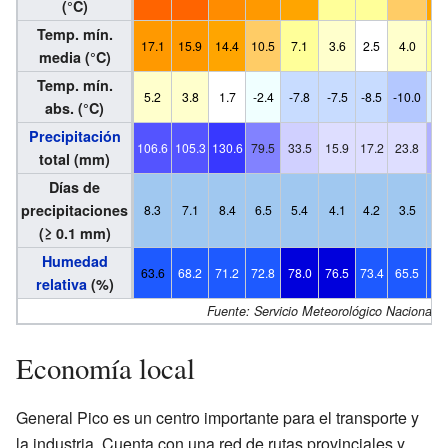
(°C)
Temp. mín.
17.1
15.9
14.4
10.5
7.1
3.6
2.5
4.0
6
media (°C)
Temp. mín.
5.2
3.8
1.7
-2.4
-7.8
-7.5
-8.5
-10.0
-6
abs. (°C)
Precipitación
106.6
105.3
130.6
79.5
33.5
15.9
17.2
23.8
48
total (mm)
Días de
precipitaciones
8.3
7.1
8.4
6.5
5.4
4.1
4.2
3.5
5
(≥ 0.1 mm)
Humedad
63.6
68.2
71.2
72.8
78.0
76.5
73.4
65.5
63
relativa
(%)
Fuente: Servicio Meteorológico Nacional
Economía local
General Pico es un centro importante para el transporte y
la industria. Cuenta con una red de rutas provinciales y