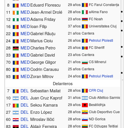
d
8
MED
Eduard Florescu
29 años
FC Farul Constanța
11
MED
Jean-Armel Drolé
28 años
aAlma Fano
12
MED
Adams Friday
23 años
FC Noah
16
MED
Ioan Filip
37 años
Universitatea Cluj
22
MED
Gabriel Răuțu
21 años
Cantera
24
MED
Marius Cioiu
26 años
Petrolul Ploiesti
28
MED
Charles Petro
25 años
FC Sheriff
33
MED
Gabriel David
23 años
Cantera
70
MED
George Gligor
21 años
CS Minerul
80
MED
Codrin Carausu
25 años
Cantera
93
MED
Zoran Mitrov
24 años
Petrolul Ploiesti
Delanteros
7
DEL
Sebastian Mailat
28 años
CFR Cluj
10
DEL
Juan Cruz Kaprof
31 años
Club Atlético Sarmiento
17
DEL
Sekou Kamara
29 años
Besëlidhja
27
DEL
Enzo López
28 años
Club Deportivo Cuenca
60
DEL
Miroslav Iličić
28 años
ND Gorica
83
DEL
Aldaír Ferreira
28 años
FC Džiugas Telšiai