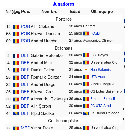
Jugadores
E
N.º
Nac.
Pos.
Nombre
Edad
Últ. equipo
Porteros
13
POR
Alin Ciobanu
18 años
Cantera
An
68
POR
Răzvan Duncan
25 años
FCSB
82
POR
Andrei Ureche
27 años
Academica Clinceni
Defensas
3
DEF
Gabriel Mutombo
30 años
E.S. Troyes
4
DEF
Andrei Miron
32 años
Universitatea Cluj
Pa
5
DEF
Daniel Celea
31 años
Nea Salamis
20
DEF
Romario Benzar
34 años
UTA Arad
23
DEF
Andrei Dragu
26 años
Viitorul Târgu Jiu
26
DEF
Răzvan Creț
20 años
CS Lotus Băile Felix
30
DEF
Alexandru Țigănașu
36 años
Petrolul Ploiesti
32
DEF
Alin Șeroni
39 años
FC UTA Arad
44
DEF
Rijad Sadiku
26 años
FK Rudar Prijedor
Centrocampistas
6
MED
Victor Dican
25 años
Universitatea Cluj