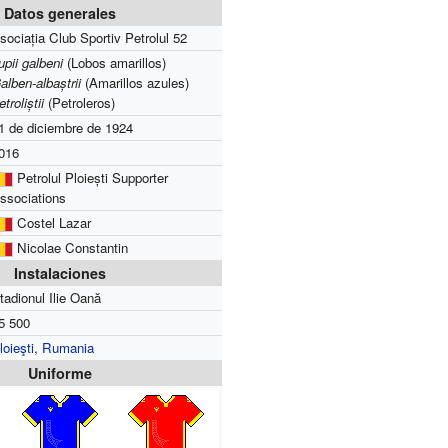
Datos generales
sociația Club Sportiv Petrolul 52
upii galbeni
(Lobos amarillos)
alben-albaștrii
(Amarillos azules)
etroliștii
(Petroleros)
1 de diciembre de 1924
016
Petrolul Ploiești Supporter
ssociations
Costel Lazar
Nicolae Constantin
Instalaciones
tadionul Ilie Oană
5 500
loieşti
,
Rumania
Uniforme