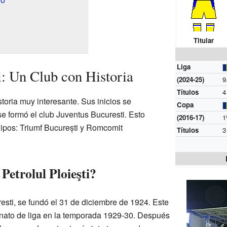
Titular
Liga
i: Un Club con Historia
(2024-25)
9
Títulos
istoria muy interesante. Sus inicios se
Copa
e formó el club Juventus Bucuresti. Esto
(2016-17)
1
uipos: Triumf București y Romcomit
Títulos
Petrolul Ploieşti?
resti, se fundó el 31 de diciembre de 1924. Este
ato de liga en la temporada 1929-30. Después