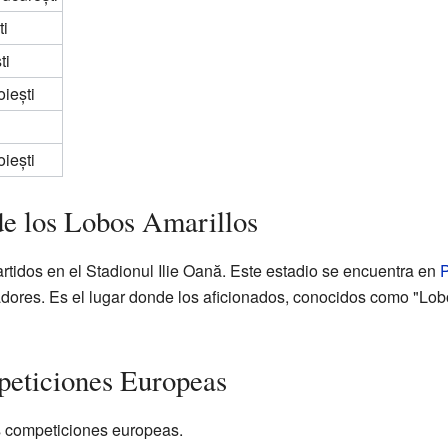
ti
ti
oiești
oiești
de los Lobos Amarillos
partidos en el Stadionul Ilie Oană. Este estadio se encuentra en
P
ores. Es el lugar donde los aficionados, conocidos como "Lob
peticiones Europeas
as competiciones europeas.