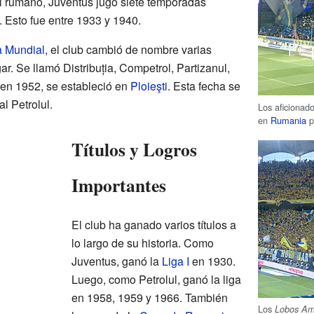
l rumano, Juventus jugó siete temporadas
. Esto fue entre 1933 y 1940.
 Mundial
, el club cambió de nombre varias
. Se llamó Distribuția, Competrol, Partizanul,
 en 1952, se estableció en
Ploieşti
. Esta fecha se
l Petrolul.
Los aficionad
en
Rumania
p
Títulos y Logros
Importantes
El club ha ganado varios títulos a
lo largo de su historia. Como
Juventus, ganó la
Liga I
en 1930.
Luego, como Petrolul, ganó la liga
en 1958, 1959 y 1966. También
Los
Lobos Ama