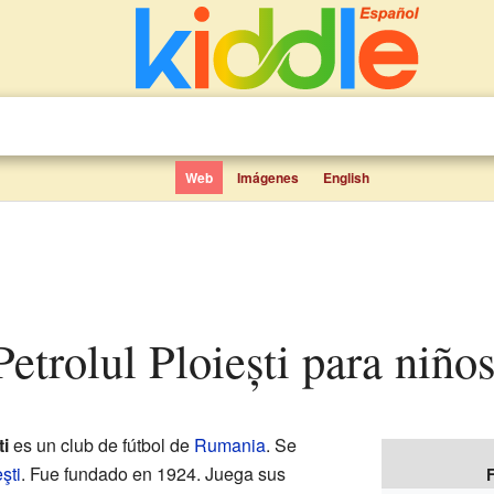
Web
Imágenes
English
Petrolul Ploiești para niño
ti
es un club de fútbol de
Rumania
. Se
şti
. Fue fundado en 1924. Juega sus