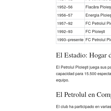
1952–56
Flacăra Ploieș
1956–57
Energia Ploieș
1957–92
FC Petrolul Pl
1992–93
FC Ploiești
1993–presente
FC Petrolul Pl
El Estadio: Hogar 
El Petrolul Ploieşti juega sus 
capacidad para 15.500 espectad
equipo.
El Petrolul en Com
El club ha participado en vari