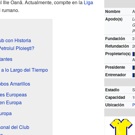
l Ilie Oană. Actualmente, compite en la
Liga
ol rumano.
Nombre
A
Apodo(s)
L
G
P
Fundación
3
ub con Historia
Refundación
2
trolul Ploieşti?
Propietario(s)
tantes
A
Presidente
a lo Largo del Tiempo
Entrenador
obos Amarillos
Estadio
S
nes Europeas
Capacidad
1
 en Europa
Ubicación
P
Europa
onal del Club
vo