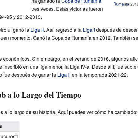
ha ganado la
Copa de Rumania
Rumania
2012
tres veces. Estas victorias fueron
94-95 y 2012-2013.
trolul ganó la
Liga II
. Así, regresó a la
Liga I
después de descend
n buen momento. Ganó la Copa de Rumania en 2012. También se 
s económicos. Sin embargo, en el verano de 2016, algunos afi
inscribió en una liga menor, la Liga IV-a. Desde allí, fue subi
o fue después de ganar la
Liga II
en la temporada 2021-22.
b a lo Largo del Tiempo
es a lo largo de su historia. Aquí puedes ver cómo ha cambiado:
e
ucurești