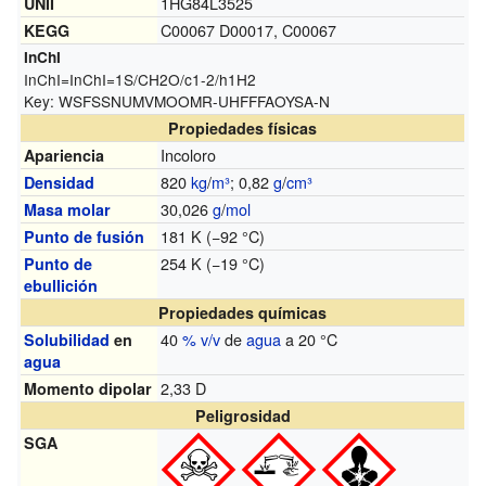
1HG84L3525
UNII
C00067 D00017, C00067
KEGG
InChI
InChI=
InChI=1S/CH2O/c1-2/h1H2
Key:
WSFSSNUMVMOOMR-UHFFFAOYSA-N
Propiedades físicas
Incoloro
Apariencia
820
kg
/
m³
; 0,82
g
/
cm³
Densidad
30,026
g
/
mol
Masa molar
181 K (−92 °C)
Punto de fusión
254 K (−19 °C)
Punto de
ebullición
Propiedades químicas
40
% v/v
de
agua
a 20 °C
Solubilidad
en
agua
2,33 D
Momento dipolar
Peligrosidad
SGA