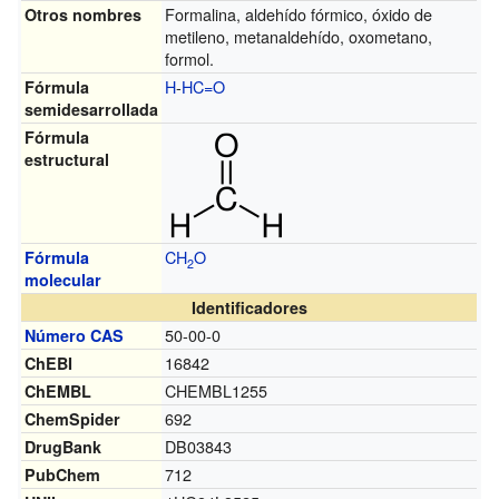
Formalina, aldehído fórmico, óxido de
Otros nombres
metileno, metanaldehído, oxometano,
formol.
H
-
HC=O
Fórmula
semidesarrollada
Fórmula
estructural
C
H
O
Fórmula
2
molecular
Identificadores
50-00-0
Número CAS
16842
ChEBI
CHEMBL1255
ChEMBL
692
ChemSpider
DB03843
DrugBank
712
PubChem