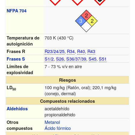
NFPA 704
2
3
2
703 K (430 °C)
Temperatura de
autoignición
R23/24/25
,
R34
,
R40
,
R43
Frases R
S1/2
,
S26
,
S36/37/39
,
S45
,
S51
Frases S
7 - 73 % v/v en aire
Límites de
explosividad
Riesgos
100 mg/kg (Ratón, oral); 220,1 mg/kg
LD
50
(conejo, dermal)
Compuestos relacionados
acetaldehído
Aldehídos
propionaldehido
Metanol
Otros
Ácido fórmico
compuestos