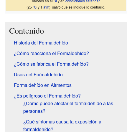
Valores en el
SI
y en
condiciones estándar
(25
℃
y 1
atm
), salvo que se indique lo contrario.
Contenido
Historia del Formaldehído
¿Cómo reacciona el Formaldehído?
¿Cómo se fabrica el Formaldehído?
Usos del Formaldehído
Formaldehído en Alimentos
¿Es peligroso el Formaldehído?
¿Cómo puede afectar el formaldehído a las
personas?
¿Qué síntomas causa la exposición al
formaldehído?