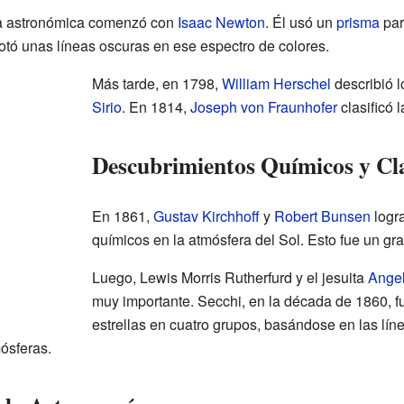
pia astronómica comenzó con
Isaac Newton
. Él usó un
prisma
par
otó unas líneas oscuras en ese espectro de colores.
Más tarde, en 1798,
William Herschel
describió l
Sirio
. En 1814,
Joseph von Fraunhofer
clasificó 
Descubrimientos Químicos y Cla
En 1861,
Gustav Kirchhoff
y
Robert Bunsen
logra
químicos en la atmósfera del Sol. Esto fue un gr
Luego, Lewis Morris Rutherfurd y el jesuita
Angel
muy importante. Secchi, en la década de 1860, fue
estrellas en cuatro grupos, basándose en las lín
ósferas.