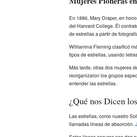
Mujeres Pioneras en
En 1886, Mary Draper, en hono
del Harvard College. Él contra
de estrellas a partir de fotografí
Williamina Fleming clasificó má
tipos de estrellas, usando letra
Más tarde, otras dos mujeres d
reorganizaron los grupos espect
entender las estrellas.
¿Qué nos Dicen los 
Las estrellas, como nuestro So
llamadas líneas de absorción.
Estas líneas oscuras nos dan p