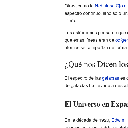
Otras, como la
Nebulosa Ojo de
espectro continuo, sino solo un
Tierra.
Los astrónomos pensaron que e
que estas líneas eran de
oxíge
átomos se comportan de forma d
¿Qué nos Dicen los
El espectro de las
galaxias
es c
de galaxias ha llevado a descu
El Universo en Expa
En la década de 1920,
Edwin 
lejos están, más rápido se ale