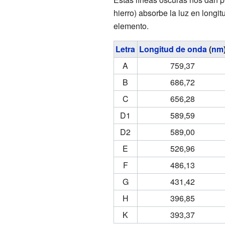
hierro) absorbe la luz en longi
elemento.
Letra
Longitud de onda
(
nm
A
759,37
B
686,72
C
656,28
D1
589,59
D2
589,00
E
526,96
F
486,13
G
431,42
H
396,85
K
393,37