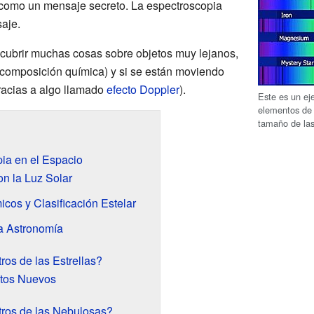
 como un mensaje secreto. La espectroscopia
aje.
scubrir muchas cosas sobre objetos muy lejanos,
composición química) y si se están moviendo
racias a algo llamado
efecto Doppler
).
Este es un ej
elementos de l
tamaño de la
pia en el Espacio
n la Luz Solar
cos y Clasificación Estelar
a Astronomía
os de las Estrellas?
tos Nuevos
ros de las Nebulosas?