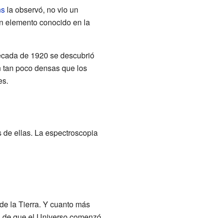
ns
la observó, no vio un
ún elemento conocido en la
écada de 1920 se descubrió
 tan poco densas que los
es.
s de ellas. La espectroscopia
de la Tierra. Y cuanto más
al de que el Universo comenzó