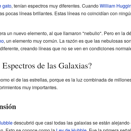
 gato
, tenían espectros muy diferentes. Cuando
William Huggi
as pocas líneas brillantes. Estas líneas no coincidían con ning
ra un nuevo elemento, al que llamaron "nebulio". Pero en la d
no
, un elemento muy común. La razón es que las nebulosas son
iferente, creando líneas que no se ven en condiciones normal
 Espectros de las Galaxias?
omo el de las estrellas, porque es la luz combinada de millone
brimientos muy importantes.
nsión
Hubble
descubrió que casi todas las galaxias se están alejando 
jan. Esto se conoce como la
Ley de Hubble
. Fue la primera señ