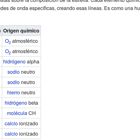
tudes de onda específicas, creando esas líneas. Es como una hue
)
Origen químico
O
atmosférico
2
O
atmosférico
2
hidrógeno
alpha
sodio
neutro
sodio
neutro
hierro
neutro
hidrógeno
beta
molécula
CH
calcio
ionizado
calcio
ionizado