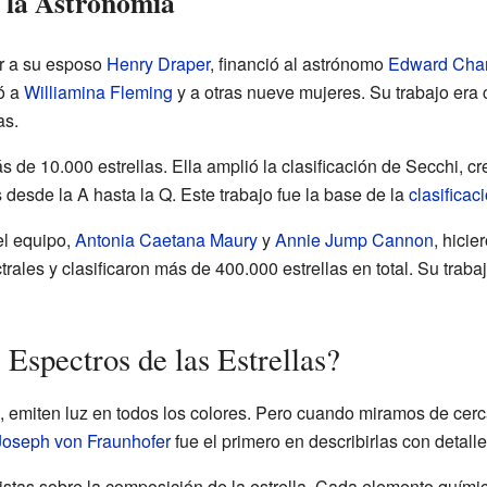
 la Astronomía
r a su esposo
Henry Draper
, financió al astrónomo
Edward Char
tó a
Williamina Fleming
y a otras nueve mujeres. Su trabajo era c
as.
s de 10.000 estrellas. Ella amplió la clasificación de Secchi, 
s desde la A hasta la Q. Este trabajo fue la base de la
clasificac
el equipo,
Antonia Caetana Maury
y
Annie Jump Cannon
, hicie
rales y clasificaron más de 400.000 estrellas en total. Su trab
Espectros de las Estrellas?
l, emiten luz en todos los colores. Pero cuando miramos de cer
Joseph von Fraunhofer
fue el primero en describirlas con detalle
istas sobre la composición de la estrella. Cada elemento quími