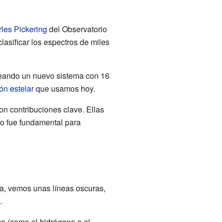
les Pickering
del Observatorio
lasificar los espectros de miles
creando un nuevo sistema con 16
ión estelar
que usamos hoy.
ron contribuciones clave. Ellas
ajo fue fundamental para
ca, vemos unas líneas oscuras,
.
co (como el hidrógeno o el