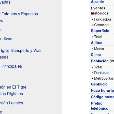
ivadas
Alcalde
Eventos
históricos
: Talentos y Espacios
• Fundación
os
• Creación
s
Superficie
• Total
ortivas
Altitud
• Media
gre: Transporte y Vías
Clima
stres
Población
(2
 Principales
• Total
•
Densidad
• Metropolita
Gentilicio
ón en El Tigre
Huso horari
ias Digitales
Código posta
isión Locales
Prefijo
telefónico
io