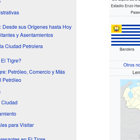
o
Estadio Enzo He
strativas
Pase
re: Desde sus Orígenes hasta Hoy
itantes y Asentamientos
la Ciudad Petrolera
Bandera
El Tigre?
Otros n
re: Petróleo, Comercio y Más
Lem
l Petróleo
a
a Ciudad
amiento
es para Visitar
resantes en El Tigre