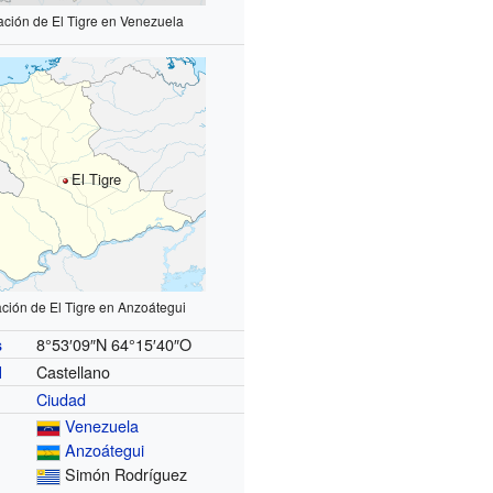
ación de El Tigre en Venezuela
El Tigre
ación de El Tigre en Anzoátegui
8°53′09″N
64°15′40″O
s
Castellano
l
Ciudad
Venezuela
Anzoátegui
Simón Rodríguez