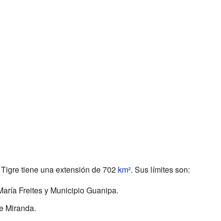
 Tigre tiene una extensión de 702
km²
. Sus límites son:
María Freites y Municipio Guanipa.
de Miranda.