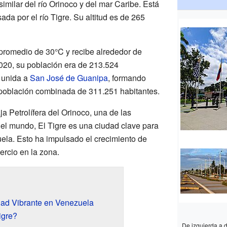
similar del río Orinoco y del mar Caribe. Está
da por el río Tigre. Su altitud es de 265
 promedio de 30°C y recibe alrededor de
020, su población era de 213.524
 unida a
San José de Guanipa
, formando
población combinada de 311.251 habitantes.
ja Petrolífera del Orinoco, una de las
el mundo, El Tigre es una ciudad clave para
la. Esto ha impulsado el crecimiento de
ercio en la zona.
dad Vibrante en Venezuela
igre?
De izquierda a d