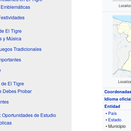
Localiz
 Emblemáticas
Festividades
de El Tigre
s y Música
Juegos Tradicionales
mportantes
e
Localiz
de El Tigre
ue Debes Probar
Coordenada
Idioma oficia
ntes
Entidad
•
País
: Oportunidades de Estudio
•
Estado
blicas
• Municipio