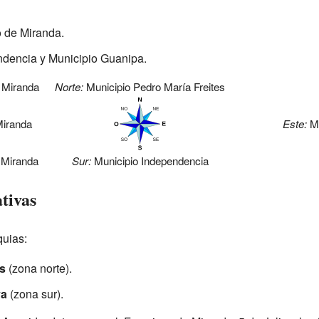
o de Miranda.
ndencia y Municipio Guanipa.
 Miranda
Norte:
Municipio Pedro María Freites
Miranda
Este:
Mu
e Miranda
Sur:
Municipio Independencia
tivas
quias:
s
(zona norte).
va
(zona sur).