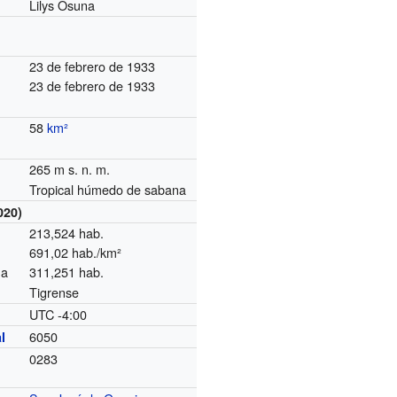
Lilys Osuna
23 de febrero de 1933
23 de febrero de 1933
58
km²
265 m s. n. m.
Tropical húmedo de sabana
020)
213,524 hab.
691,02 hab./km²
na
311,251 hab.
Tigrense
UTC -4:00
o
6050
l
0283