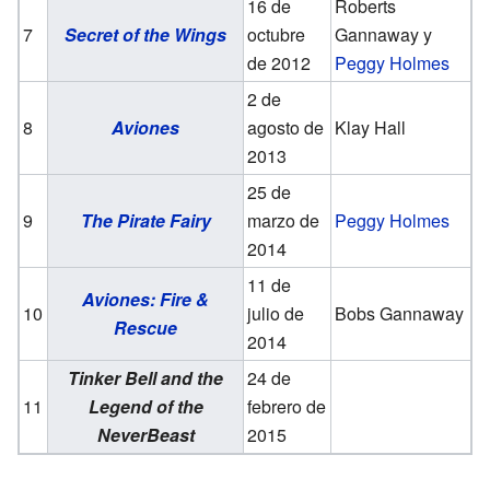
16 de
Roberts
7
Secret of the Wings
octubre
Gannaway y
de 2012
Peggy Holmes
2 de
8
Aviones
agosto de
Klay Hall
2013
25 de
9
The Pirate Fairy
marzo de
Peggy Holmes
2014
11 de
Aviones: Fire &
10
julio de
Bobs Gannaway
Rescue
2014
Tinker Bell and the
24 de
11
Legend of the
febrero de
NeverBeast
2015