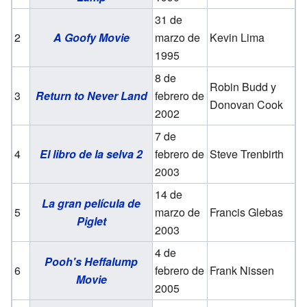
31 de
2
A Goofy Movie
marzo de
Kevin Lima
1995
8 de
Robin Budd y
3
Return to Never Land
febrero de
Donovan Cook
2002
7 de
4
El libro de la selva 2
febrero de
Steve Trenbirth
2003
14 de
La gran película de
5
marzo de
Francis Glebas
Piglet
2003
4 de
Pooh's Heffalump
6
febrero de
Frank Nissen
Movie
2005