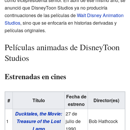
como vicepresidenta sénior. En abril de ese mismo año, se
anunció que DisneyToon Studios ya no produciría
continuaciones de las películas de
Walt Disney Animation
Studios
, sino que se enfocaría en historias derivadas y
películas originales.
Películas animadas de DisneyToon
Studios
Estrenadas en cines
Fecha de
#
Título
Director(es)
estreno
Ducktales, the Movie:
27 de
1
Treasure of the Lost
julio de
Bob Hathcock
Lamp
1990