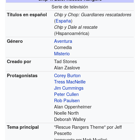
Serie de televisión
Títulos en español
Chip y Chop: Guardianes rescatadores
(
España
)
Chip y Dale al rescate
(Hispanoamérica)
Aventura
Género
Comedia
Misterio
Tad Stones
Creado por
Alan Zaslove
Corey Burton
Protagonistas
Tress MacNeille
Jim Cummings
Peter Cullen
Rob Paulsen
Alan Oppenheimer
Noelle North
Deborah Walley
"Rescue Rangers Theme" por Jeff
Tema principal
Pescetto
(compuesto por Mark Mueller)