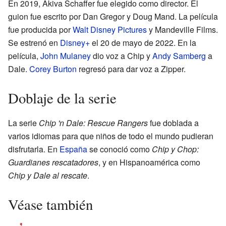
En 2019, Akiva Schaffer fue elegido como director. El
guion fue escrito por Dan Gregor y Doug Mand. La película
fue producida por
Walt Disney Pictures
y Mandeville Films.
Se estrenó en
Disney+
el 20 de mayo de 2022. En la
película,
John Mulaney
dio voz a Chip y
Andy Samberg
a
Dale.
Corey Burton
regresó para dar voz a Zipper.
Doblaje de la serie
La serie
Chip 'n Dale: Rescue Rangers
fue doblada a
varios idiomas para que niños de todo el mundo pudieran
disfrutarla. En
España
se conoció como
Chip y Chop:
Guardianes rescatadores
, y en Hispanoamérica como
Chip y Dale al rescate
.
Véase también