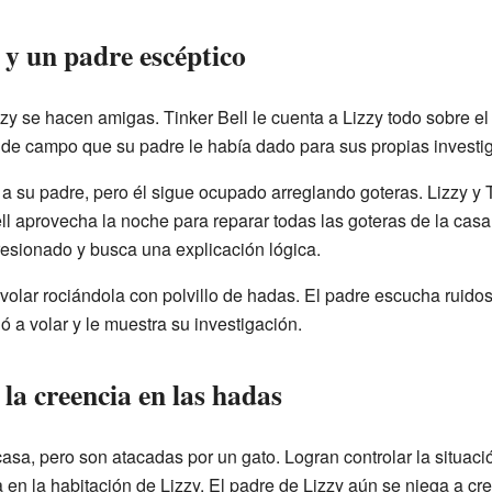
y un padre escéptico
izzy se hacen amigas. Tinker Bell le cuenta a Lizzy todo sobre e
o de campo que su padre le había dado para sus propias investi
io a su padre, pero él sigue ocupado arreglando goteras. Lizzy y 
l aprovecha la noche para reparar todas las goteras de la casa
esionado y busca una explicación lógica.
 volar rociándola con polvillo de hadas. El padre escucha ruido
 a volar y le muestra su investigación.
 la creencia en las hadas
casa, pero son atacadas por un gato. Logran controlar la situaci
a en la habitación de Lizzy. El padre de Lizzy aún se niega a cr