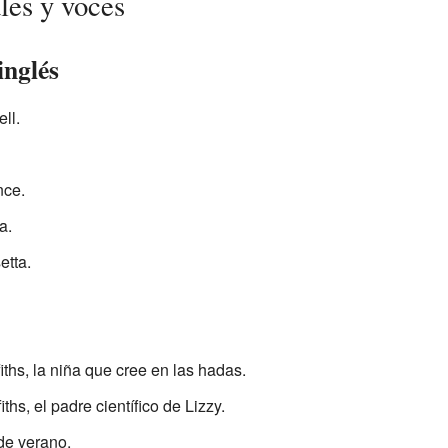
les y voces
inglés
ll.
ce.
a.
tta.
ths, la niña que cree en las hadas.
ths, el padre científico de Lizzy.
de verano.