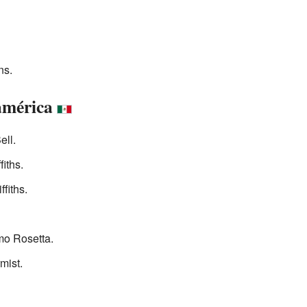
ns.
américa
ell.
iths.
fiths.
o Rosetta.
mist.