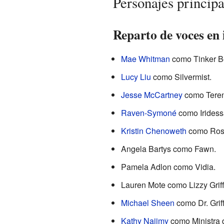
Personajes principa
Reparto de voces en 
Mae Whitman
como Tinker Be
Lucy Liu
como Silvermist.
Jesse McCartney
como Teren
Raven-Symoné
como Iridess
Kristin Chenoweth
como Rose
Angela Bartys como Fawn.
Pamela Adlon como Vidia.
Lauren Mote como Lizzy Griffi
Michael Sheen
como Dr. Griffi
Kathy Najimy
como Ministra 