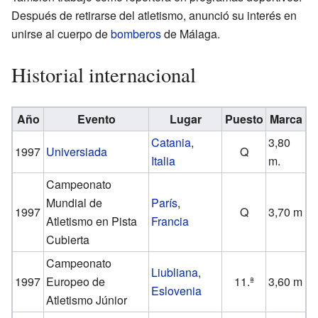
Después de retirarse del atletismo, anunció su interés en
unirse al cuerpo de
bomberos
de Málaga.
Historial internacional
Año
Evento
Lugar
Puesto
Marca
Catania
,
3,80
1997
Universiada
Q
Italia
m.
Campeonato
Mundial de
París
,
1997
Q
3,70 m
Atletismo en Pista
Francia
Cubierta
Campeonato
Liubliana
,
1997
Europeo de
11.ª
3,60 m
Eslovenia
Atletismo Júnior