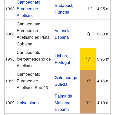
Campeonato
Budapest
,
1998
Europeo de
11.ª
4,05 m
Hungría
Atletismo
Campeonato
Europeo de
Valencia
,
2008
Q
3,80 m
Atletismo en Pista
España
Cubierta
Campeonato
Lisboa
,
1998
Iberoamericano de
1.ª
3,95 m
Portugal
Atletismo
Campeonato
Gotemburgo
,
1999
Europeo de
3.ª
4,15 m
Suecia
Atletismo Sub-23
Palma de
1999
Universiada
Mallorca
,
3.ª
4,10 m
España