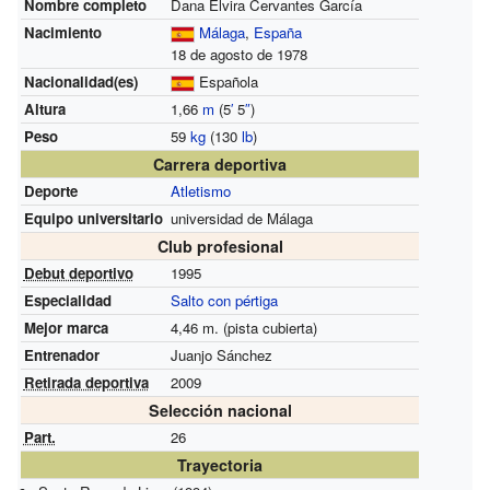
Nombre completo
Dana Elvira Cervantes García
Nacimiento
Málaga
,
España
18 de agosto de 1978
Nacionalidad(es)
Española
Altura
1,66
m
(5
′
5
″
)
Peso
59
kg
(130
lb
)
Carrera deportiva
Deporte
Atletismo
Equipo universitario
universidad de Málaga
Club profesional
Debut deportivo
1995
Especialidad
Salto con pértiga
Mejor marca
4,46 m. (pista cubierta)
Entrenador
Juanjo Sánchez
Retirada deportiva
2009
Selección nacional
Part.
26
Trayectoria