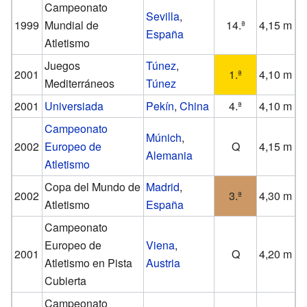
Campeonato
Sevilla
,
1999
Mundial de
14.ª
4,15 m
España
Atletismo
Juegos
Túnez
,
2001
1.ª
4,10 m
Mediterráneos
Túnez
2001
Universiada
Pekín
,
China
4.ª
4,10 m
Campeonato
Múnich
,
2002
Europeo de
Q
4,15 m
Alemania
Atletismo
Copa del Mundo de
Madrid
,
2002
3.ª
4,30 m
Atletismo
España
Campeonato
Europeo de
Viena
,
2001
Q
4,20 m
Atletismo en Pista
Austria
Cubierta
Campeonato