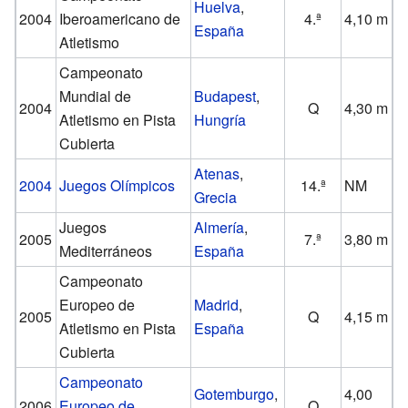
Huelva
,
2004
Iberoamericano de
4.ª
4,10 m
España
Atletismo
Campeonato
Mundial de
Budapest
,
2004
Q
4,30 m
Atletismo en Pista
Hungría
Cubierta
Atenas
,
2004
Juegos Olímpicos
14.ª
NM
Grecia
Juegos
Almería
,
2005
7.ª
3,80 m
Mediterráneos
España
Campeonato
Europeo de
Madrid
,
2005
Q
4,15 m
Atletismo en Pista
España
Cubierta
Campeonato
Gotemburgo
,
4,00
2006
Europeo de
Q