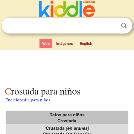
Web
Imágenes
English
Crostada para niños
Enciclopedia para niños
Datos para niños
Crostada
'
Crustada
(en aranés)
Croustade
(en francés)