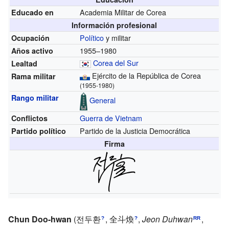
Academia Militar de Corea
Educado en
Información profesional
Político
y militar
Ocupación
1955–1980
Años activo
Corea del Sur
Lealtad
Ejército de la República de Corea
Rama militar
(1955-1980)
Rango militar
General
Guerra de Vietnam
Conflictos
Partido de la Justicia Democrática
Partido político
Firma
Chun Doo-hwan
(
전두환
,
全斗煥
,
Jeon Duhwan
,
?
?
RR