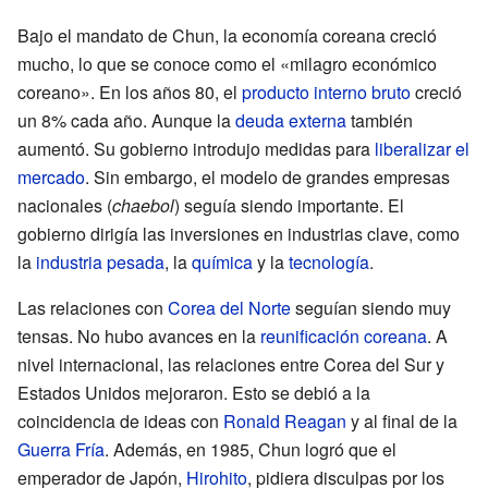
Bajo el mandato de Chun, la economía coreana creció
mucho, lo que se conoce como el «milagro económico
coreano». En los años 80, el
producto interno bruto
creció
un 8% cada año. Aunque la
deuda externa
también
aumentó. Su gobierno introdujo medidas para
liberalizar el
mercado
. Sin embargo, el modelo de grandes empresas
nacionales (
chaebol
) seguía siendo importante. El
gobierno dirigía las inversiones en industrias clave, como
la
industria pesada
, la
química
y la
tecnología
.
Las relaciones con
Corea del Norte
seguían siendo muy
tensas. No hubo avances en la
reunificación coreana
. A
nivel internacional, las relaciones entre Corea del Sur y
Estados Unidos mejoraron. Esto se debió a la
coincidencia de ideas con
Ronald Reagan
y al final de la
Guerra Fría
. Además, en 1985, Chun logró que el
emperador de Japón,
Hirohito
, pidiera disculpas por los