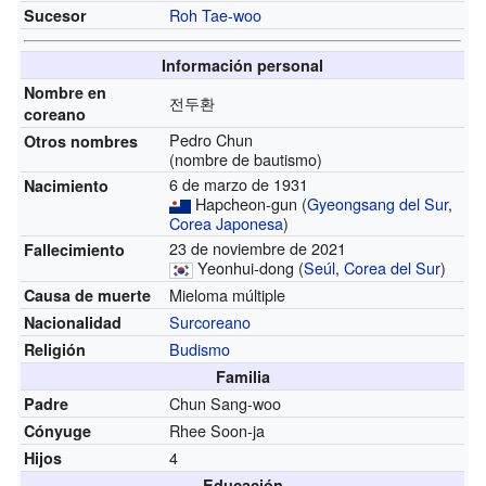
Roh Tae-woo
Sucesor
Información personal
Nombre en
전두환
coreano
Pedro Chun
Otros nombres
(nombre de bautismo)
6 de marzo de 1931
Nacimiento
Hapcheon-gun (
Gyeongsang del Sur
,
Corea Japonesa
)
23 de noviembre de 2021
Fallecimiento
Yeonhui-dong (
Seúl
,
Corea del Sur
)
Mieloma múltiple
Causa de muerte
Surcoreano
Nacionalidad
Budismo
Religión
Familia
Chun Sang-woo
Padre
Rhee Soon-ja
Cónyuge
4
Hijos
Educación