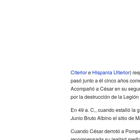
Citerior
e
Hispania Ulterior
) re
pasó junto a él cinco años com
Acompañó a César en su segunda
por la destrucción de la Legió
En 49 a. C., cuando estalló la 
Junio Bruto Albino el sitio de M
Cuando César derrotó a Pomp
recompensada su lealtad media