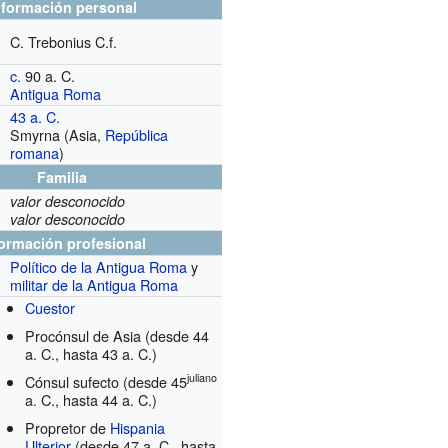
nformación personal
C. Trebonius C.f.
c.
90 a. C.
Antigua Roma
43 a. C.
Smyrna (Asia,
República
romana
)
Familia
valor desconocido
valor desconocido
formación profesional
Político de la Antigua Roma
y
militar de la Antigua Roma
Cuestor
Procónsul de Asia
(desde 44
a. C., hasta 43 a. C.)
juliano
Cónsul sufecto
(desde 45
a. C., hasta 44 a. C.)
Propretor de
Hispania
Ulterior
(desde 47 a. C., hasta