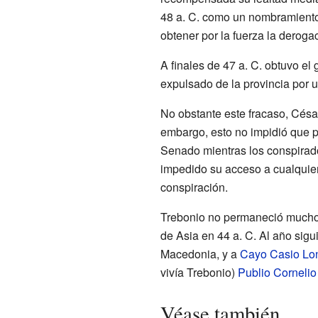
48 a. C. como un nombramiento 
obtener por la fuerza la deroga
A finales de 47 a. C. obtuvo el
expulsado de la provincia por 
No obstante este fracaso, Cés
embargo, esto no impidió que p
Senado mientras los conspirad
impedido su acceso a cualquier 
conspiración.
Trebonio no permaneció mucho 
de Asia en 44 a. C. Al año sigu
Macedonia, y a
Cayo Casio Lo
vivía Trebonio)
Publio Cornelio
Véase también