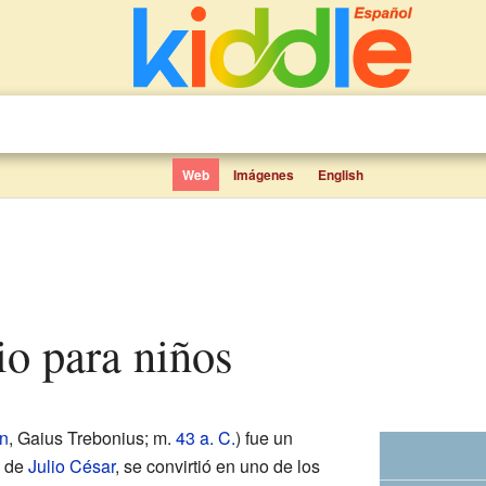
Web
Imágenes
English
io para niños
ín
, Gaius Trebonius; m.
43 a. C.
) fue un
o de
Julio César
, se convirtió en uno de los