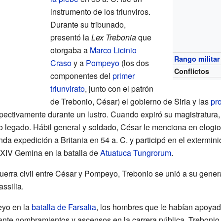
instrumento de los triunviros.
Durante su tribunado,
presentó la
Lex Trebonia
que
otorgaba a
Marco Licinio
Rango militar
Craso
y a
Pompeyo
(los dos
Conflictos
componentes del
primer
triunvirato
, junto con el patrón
de Trebonio, César) el gobierno de Siria y las
pr
spectivamente durante un lustro. Cuando expiró su magistratura,
o legado. Hábil general y soldado, César le menciona en elogio
 expedición a Britania en 54 a. C. y participó en el extermin
n XIV Gemina en la batalla de
Atuatuca Tungrorum
.
guerra civil entre César y Pompeyo, Trebonio se unió a su genera
assilia.
eyo en la
batalla de Farsalia
, los hombres que le habían apoyad
nte nombramientos y ascensos en la carrera pública. Trebonio