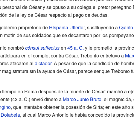
personal de César y se opuso a su colega el pretor peregrino
ción de la ley de César respecto al pago de deudas.
 gobierno propretorio de
Hispania Ulterior
, sustituyendo a
Quinto
un motín de sus soldados que se decantaron por los pompeyano
ar lo nombró
cónsul suffectus
en
45 a. C.
y le prometió la provin
articipara en el complot contra César. Trebonio entretuvo a
Mar
ores atacaron al
dictador
. A pesar de que la condición de homb
magistratura sin la ayuda de César, parece ser que Trebonio fu
tiempo en Roma después de la muerte de César: marchó a ejer
iente (43 a. C.) envió dinero a
Marco Junio Bruto
, el magnicida,
ngino
, que intentaba obtener la posesión de Siria; en este año
 Dolabela
, al cual Marco Antonio le había concedido la provincia