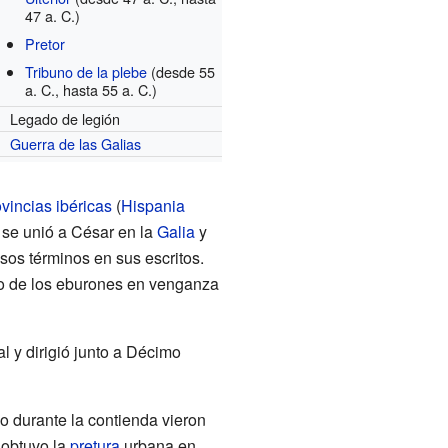
47 a. C.)
Pretor
Tribuno de la plebe
(desde 55
a. C., hasta 55 a. C.)
Legado de legión
Guerra de las Galias
ovincias
ibéricas
(
Hispania
 se unió a César en la
Galia
y
sos términos en sus escritos.
io de los eburones en venganza
l y dirigió junto a Décimo
o durante la contienda vieron
 obtuvo la
pretura
urbana en