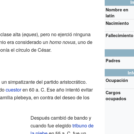
I
Nombre en
latín
Nacimiento
lase alta (
eques
), pero no ejerció ninguna
Fallecimiento
onio era considerado un
homo novus
, uno de
nía el círculo de César.
Padres
In
Ocupación
n simpatizante del partido aristocrático.
ido
cuestor
en 60 a. C. Ese año intentó evitar
Cargos
amilia plebeya, en contra del deseo de los
ocupados
Después cambió de bando y
cuando fue elegido
tribuno de
la plebe
en 55 a. C. fue un