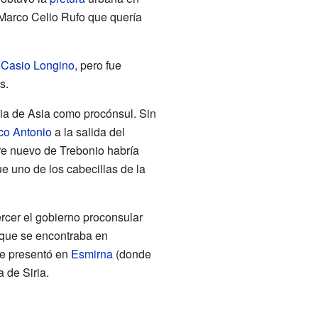
 Marco Celio Rufo que quería
 Casio Longino
, pero fue
s.
cia de Asia como procónsul. Sin
co Antonio
a la salida del
re nuevo de Trebonio habría
e uno de los cabecillas de la
cer el gobierno proconsular
 que se encontraba en
 se presentó en
Esmirna
(donde
 de Siria.