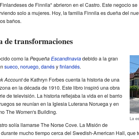
Finlandeses de Finnila" abrieron en el Castro. Este negocio se
sirviendo solo a mujeres. Hoy, la familia Finnila es dueña del nu
uos baños.
a de transformaciones
ocido como la
Pequeña
Escandinavia
debido a la gran
en
sueco
,
noruego
,
danés
y
finlandés
.
k Account
de Kathryn Forbes cuenta la historia de una
 zona en la década de 1910. Este libro inspiró una obra
ie de televisión. La historia reflejaba la vida en el barrio
ruegos se reunían en la Iglesia Luterana Noruega y en
mo The Women's Building.
La es
tro solía llamarse The Norse Cove. La Misión de
urante mucho tiempo cerca del Swedish-American Hall, que toda