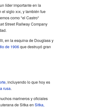
un líder importante en la
 el siglo
xix
, y también fue
cemos como "el Castro"
ket Street Railway Company
dad.
li, en la esquina de Douglass y
dio de 1906
que destruyó gran
orte
, incluyendo lo que hoy es
a rusa
.
uchos marineros y oficiales
Luterana de Sitka en
Sitka,