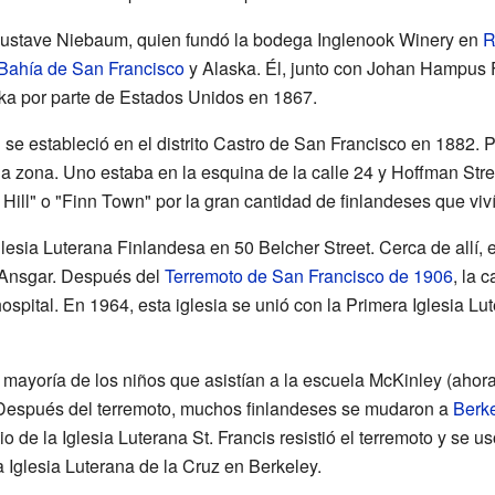
 Gustave Niebaum, quien fundó la bodega Inglenook Winery en
R
 Bahía de San Francisco
y Alaska. Él, junto con Johan Hampus F
ka por parte de Estados Unidos en 1867.
l se estableció en el distrito Castro de San Francisco en 1882.
 zona. Uno estaba en la esquina de la calle 24 y Hoffman Street,
ll" o "Finn Town" por la gran cantidad de finlandeses que vivía
lesia Luterana Finlandesa en 50 Belcher Street. Cerca de allí, 
. Ansgar. Después del
Terremoto de San Francisco de 1906
, la 
ospital. En 1964, esta iglesia se unió con la Primera Iglesia L
a mayoría de los niños que asistían a la escuela McKinley (aho
. Después del terremoto, muchos finlandeses se mudaron a
Berk
io de la Iglesia Luterana St. Francis resistió el terremoto y se
a Iglesia Luterana de la Cruz en Berkeley.