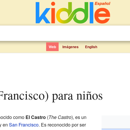
Web
Imágenes
English
 Francisco) para niños
onocido como
El Castro
(
The Castro
), es un
ey en
San Francisco
. Es reconocido por ser