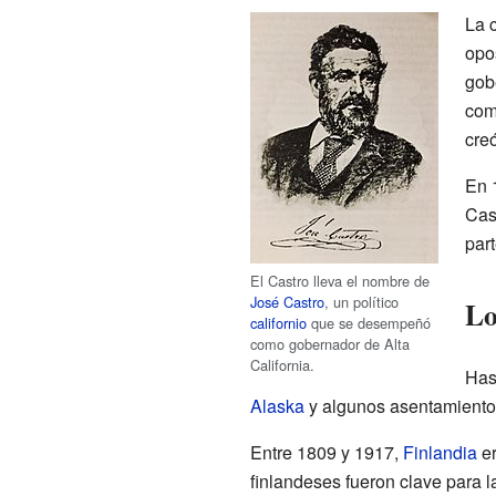
La 
opo
gob
com
cre
En 
Cas
par
El Castro lleva el nombre de
José Castro
, un político
Lo
californio
que se desempeñó
como gobernador de Alta
California.
Has
Alaska
y algunos asentamient
Entre 1809 y 1917,
Finlandia
er
finlandeses fueron clave para 