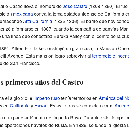
calle Castro lleva el nombre de
José Castro
(1808-1860). Él fue 
sición
mexicana
contra la toma estadounidense de California en
ernador de
Alta California
(1835-1836). El barrio que hoy cono
enzó a formarse en 1887, cuando la compañía de tranvías Mar
ó una línea que conectaba Eureka Valley con el centro de la ciu
1891, Alfred E. Clarke construyó su gran casa, la Mansión Casel
elli Avenue. Esta mansión logró sobrevivir al
terremoto e incen
te de San Francisco.
s primeros años del Castro
ta el siglo
xix
, el
Imperio ruso
tenía territorios en
América del N
os en
California
y
Hawái
. Estas tierras se conocían como
Améric
a una parte autónoma del Imperio Ruso. Durante este tiempo, m
las operaciones navales de Rusia. En 1839, se fundó la Iglesia 