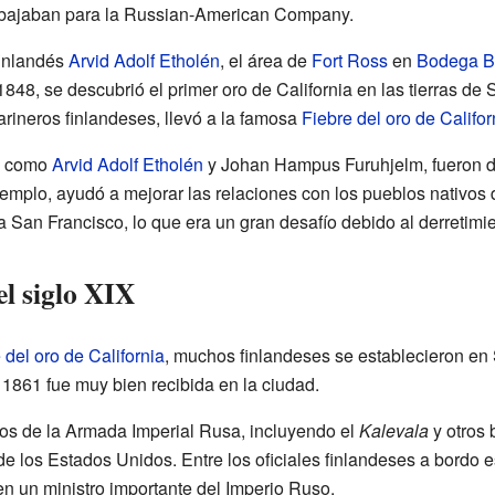
rabajaban para la Russian-American Company.
finlandés
Arvid Adolf Etholén
, el área de
Fort Ross
en
Bodega B
1848, se descubrió el primer oro de California en las tierras de 
rineros finlandeses, llevó a la famosa
Fiebre del oro de Califor
s, como
Arvid Adolf Etholén
y Johan Hampus Furuhjelm, fueron di
jemplo, ayudó a mejorar las relaciones con los pueblos nativos
a San Francisco, lo que era un gran desafío debido al derretimie
el siglo XIX
 del oro de California
, muchos finlandeses se establecieron en S
1861 fue muy bien recibida en la ciudad.
os de la Armada Imperial Rusa, incluyendo el
Kalevala
y otros 
e de los Estados Unidos. Entre los oficiales finlandeses a bordo 
en un ministro importante del Imperio Ruso.