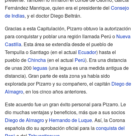
Fernández Manrique, quien era el presidente del
Consejo
de Indias
, y el doctor Diego Beltrán.
Gracias a esta Capitulación, Pizarro obtuvo la autorización
para conquistar y poblar una región llamada Perú o
Nueva
Castilla
. Esta área se extendía desde el pueblo de
Tempulla o Santiago (en el actual
Ecuador
) hasta el
pueblo de
Chincha
(en el actual
Perú
). Era una distancia
de unas 200
leguas
(una legua es una medida antigua de
distancia). Gran parte de esta zona ya había sido
explorada por Pizarro y su compañero, el capitán
Diego de
Almagro
, en los cinco años anteriores.
Este acuerdo fue un gran éxito personal para Pizarro. Le
dio muchas ventajas y beneficios, más que a sus socios
Diego de Almagro
y
Hernando de Luque
. Así, la Corona
española dio su aprobación oficial para la
conquista del
Perú
o del
Tahuantinsuyo
.