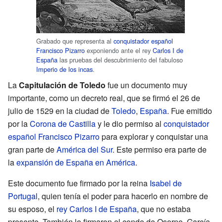
Grabado que representa al
conquistador español
Francisco Pizarro
exponiendo ante el rey
Carlos I de
España
las pruebas del descubrimiento del fabuloso
Imperio de los incas
.
La
Capitulación de Toledo
fue un documento muy
importante, como un decreto real, que se firmó el 26 de
julio de 1529 en la ciudad de
Toledo
,
España
. Fue emitido
por la
Corona de Castilla
y le dio permiso al
conquistador
español
Francisco Pizarro
para explorar y conquistar una
gran parte de
América del Sur
. Este permiso era parte de
la
expansión de España en América
.
Este documento fue firmado por la reina
Isabel de
Portugal
, quien tenía el poder para hacerlo en nombre de
su esposo, el
rey
Carlos I de España
, que no estaba
presente. También lo firmaron el conde de Osorno, García