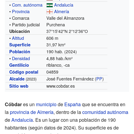
•
Com. autónoma
Andalucía
•
Provincia
Almería
• Comarca
Valle del Almanzora
• Partido judicial
Purchena
Ubicación
37°15′42″N
2°12′36″O
•
Altitud
606 m
31,97 km²
Superficie
190 hab.
Población
(2024)
•
Densidad
4,88 hab./km²
riblanco, -ca
Gentilicio
04859
Código postal
José Fuentes Fernández (
PP
)
Alcalde
(2023)
www.cobdar.es
Sitio web
Cóbdar
es un
municipio
de
España
que se encuentra en
la
provincia de Almería
, dentro de la
comunidad autónoma
de
Andalucía
. Es un lugar con una población de 190
habitantes (según datos de 2024). Su superficie es de