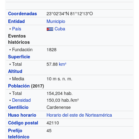
23°02′34″N
81°12′13″O
Coordenadas
Municipio
Entidad
•
País
Cuba
Eventos
históricos
• Fundación
1828
Superficie
• Total
57.88
km²
Altitud
• Media
10 m s. n. m.
Población
(2017)
• Total
154,204 hab.
•
Densidad
150,03 hab./km²
Cardenense
Gentilicio
Horario del este de Norteamérica
Huso horario
42110
Código postal
45
Prefijo
telefónico