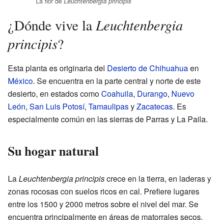
La flor de
Leuchtenbergia principis
Leuchtenbergia
¿Dónde vive la
principis
?
Esta planta es originaria del
Desierto de Chihuahua
en
México
. Se encuentra en la parte central y norte de este
desierto, en estados como
Coahuila
,
Durango
,
Nuevo
León
,
San Luis Potosí
,
Tamaulipas
y
Zacatecas
. Es
especialmente común en las sierras de Parras y La Paila.
Su hogar natural
La
Leuchtenbergia principis
crece en la tierra, en laderas y
zonas rocosas con suelos ricos en cal. Prefiere lugares
entre los 1500 y 2000 metros sobre el nivel del mar. Se
encuentra principalmente en áreas de matorrales secos,