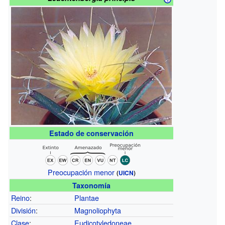
Estado de conservación
Preocupación menor
(
UICN
)
Taxonomía
Reino
:
Plantae
División
:
Magnoliophyta
Clase
:
Eudicotyledoneae