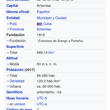
Artemisa
Capital
Español
Idioma oficial
Municipio
y
Ciudad
Entidad
•
País
Cuba
•
Provincia
Artemisa
1818
Fundación
• Fundación
(Francisco de Arango y Parreño)
Superficie
• Total
689,12
km²
Altitud
• Media
50 m s. n. m.
Población
(2017)
• Total
85 289 hab.
•
Densidad
120,3 hab./km²
• Urbana
ca. 60 000 hab.
artemiseño, -ña
Gentilicio
UTC-5
Huso horario
• en
verano
UTC-4
7
Código de área