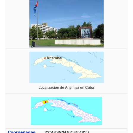
Artemisa
Localización de Artemisa en Cuba
22°48′49″N
82°45′48″O
Coordenadas