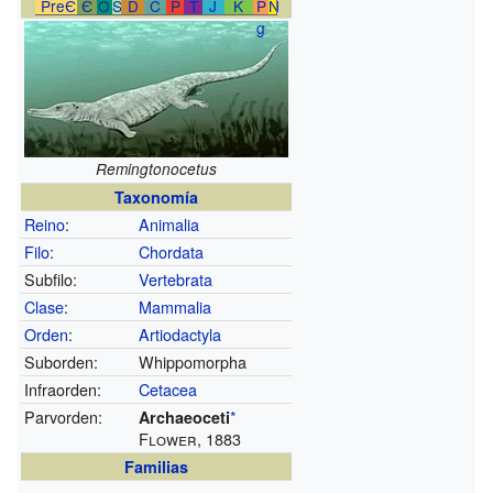
PreЄ
Є
O
S
D
C
P
T
J
K
P
N
g
Remingtonocetus
Taxonomía
Reino
:
Animalia
Filo
:
Chordata
Subfilo:
Vertebrata
Clase
:
Mammalia
Orden
:
Artiodactyla
Suborden:
Whippomorpha
Infraorden:
Cetacea
Parvorden:
*
Archaeoceti
Flower, 1883
Familias