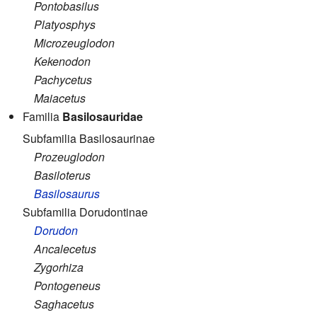
Pontobasilus
Platyosphys
Microzeuglodon
Kekenodon
Pachycetus
Maiacetus
Familia
Basilosauridae
Subfamilia Basilosaurinae
Prozeuglodon
Basiloterus
Basilosaurus
Subfamilia Dorudontinae
Dorudon
Ancalecetus
Zygorhiza
Pontogeneus
Saghacetus