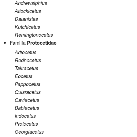
Andrewsiphius
Attockicetus
Dalanistes
Kutchicetus
Remingtonocetus
Familia
Protocetidae
Artiocetus
Rodhocetus
Takracetus
Eocetus
Pappocetus
Quisracetus
Gaviacetus
Babiacetus
Indocetus
Protocetus
Georgiacetus