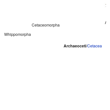
Am
Cetaceomorpha
Whippomorpha
Archaeoceti
/
Cetacea
R
P