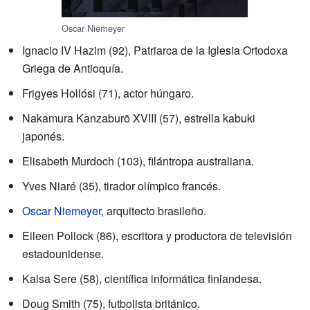
Oscar Niemeyer
Ignacio IV Hazim (92), Patriarca de la Iglesia Ortodoxa
Griega de Antioquía.
Frigyes Hollósi (71), actor húngaro.
Nakamura Kanzaburō XVIII (57), estrella kabuki
japonés.
Elisabeth Murdoch (103), filántropa australiana.
Yves Niaré (35), tirador olímpico francés.
Oscar Niemeyer
, arquitecto brasileño.
Eileen Pollock (86), escritora y productora de televisión
estadounidense.
Kaisa Sere (58), científica informática finlandesa.
Doug Smith (75), futbolista británico.