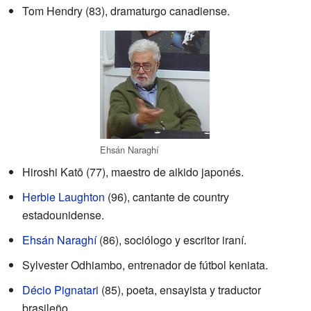
Tom Hendry (83), dramaturgo canadiense.
Ehsán Naraghí
Hiroshi Katō (77), maestro de aikido japonés.
Herbie Laughton
(96), cantante de country
estadounidense.
Ehsán Naraghí
(86), sociólogo y escritor iraní.
Sylvester Odhiambo, entrenador de fútbol keniata.
Décio Pignatari
(85), poeta, ensayista y traductor
brasileño.