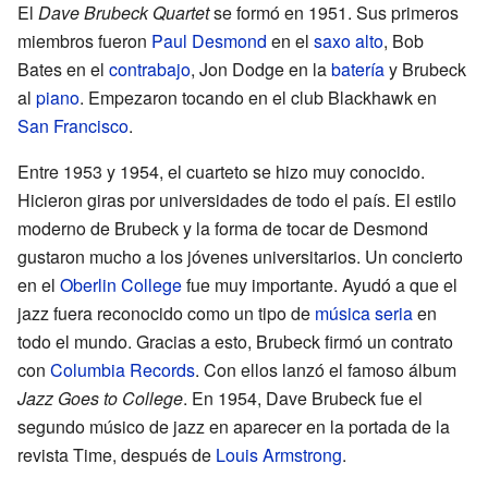
El
Dave Brubeck Quartet
se formó en 1951. Sus primeros
miembros fueron
Paul Desmond
en el
saxo alto
, Bob
Bates en el
contrabajo
, Jon Dodge en la
batería
y Brubeck
al
piano
. Empezaron tocando en el club Blackhawk en
San Francisco
.
Entre 1953 y 1954, el cuarteto se hizo muy conocido.
Hicieron giras por universidades de todo el país. El estilo
moderno de Brubeck y la forma de tocar de Desmond
gustaron mucho a los jóvenes universitarios. Un concierto
en el
Oberlin College
fue muy importante. Ayudó a que el
jazz fuera reconocido como un tipo de
música seria
en
todo el mundo. Gracias a esto, Brubeck firmó un contrato
con
Columbia Records
. Con ellos lanzó el famoso álbum
Jazz Goes to College
. En 1954, Dave Brubeck fue el
segundo músico de jazz en aparecer en la portada de la
revista Time, después de
Louis Armstrong
.