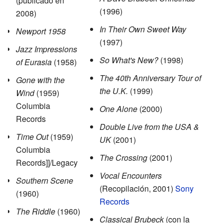
(publicado en
(1996)
2008)
In Their Own Sweet Way
Newport 1958
(1997)
Jazz Impressions
So What's New?
(1998)
of Eurasia
(1958)
The 40th Anniversary Tour of
Gone with the
the U.K.
(1999)
Wind
(1959)
Columbia
One Alone
(2000)
Records
Double Live from the USA &
Time Out
(1959)
UK
(2001)
Columbia
The Crossing
(2001)
Records]]/Legacy
Vocal Encounters
Southern Scene
(Recopilación, 2001)
Sony
(1960)
Records
The Riddle
(1960)
Classical Brubeck
(con la