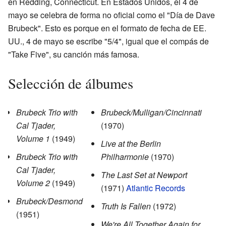
en Redding, Connecticut. En Estados Unidos, el 4 de
mayo se celebra de forma no oficial como el "Día de Dave
Brubeck". Esto es porque en el formato de fecha de EE.
UU., 4 de mayo se escribe "5/4", igual que el compás de
"Take Five", su canción más famosa.
Selección de álbumes
Brubeck Trio with
Brubeck/Mulligan/Cincinnati
Cal Tjader,
(1970)
Volume 1
(1949)
Live at the Berlin
Brubeck Trio with
Philharmonie
(1970)
Cal Tjader,
The Last Set at Newport
Volume 2
(1949)
(1971)
Atlantic Records
Brubeck/Desmond
Truth Is Fallen
(1972)
(1951)
We're All Together Again for