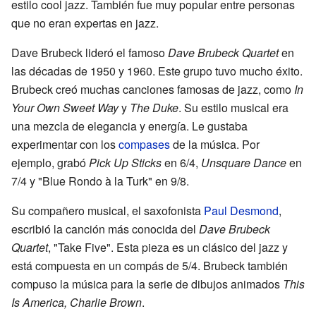
estilo cool jazz. También fue muy popular entre personas
que no eran expertas en jazz.
Dave Brubeck lideró el famoso
Dave Brubeck Quartet
en
las décadas de 1950 y 1960. Este grupo tuvo mucho éxito.
Brubeck creó muchas canciones famosas de jazz, como
In
Your Own Sweet Way
y
The Duke
. Su estilo musical era
una mezcla de elegancia y energía. Le gustaba
experimentar con los
compases
de la música. Por
ejemplo, grabó
Pick Up Sticks
en 6/4,
Unsquare Dance
en
7/4 y "Blue Rondo à la Turk" en 9/8.
Su compañero musical, el saxofonista
Paul Desmond
,
escribió la canción más conocida del
Dave Brubeck
Quartet
, "Take Five". Esta pieza es un clásico del jazz y
está compuesta en un compás de 5/4. Brubeck también
compuso la música para la serie de dibujos animados
This
Is America, Charlie Brown
.