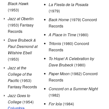
Black Hawk
La Fiesta de la Posada
(1953)
(1979)
Jazz at Oberlin
Back Home
(1979) Concord
(1953) Fantasy
Records
Records
A Place in Time
(1980)
Dave Brubeck &
Tritonis
(1980) Concord
Paul Desmond at
Records
Wilshire Ebell
To Hope! A Celebration by
(1953)
Dave Brubeck
(1980)
Jazz at the
Paper Moon
(1982) Concord
College of the
Records
Pacific
(1953)
Fantasy Records
Concord on a Summer Night
(1982)
Jazz Goes to
College
(1954)
For Iola
(1984)
Columbia