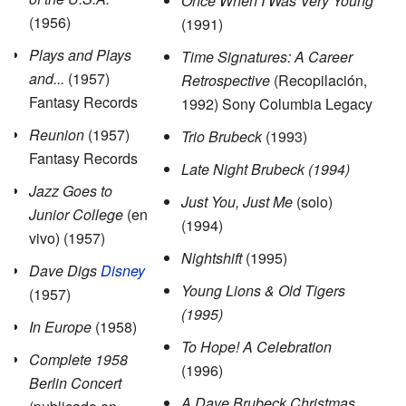
Once When I Was Very Young
(1956)
(1991)
Plays and Plays
Time Signatures: A Career
and...
(1957)
Retrospective
(Recopilación,
Fantasy Records
1992) Sony Columbia Legacy
Reunion
(1957)
Trio Brubeck
(1993)
Fantasy Records
Late Night Brubeck (1994)
Jazz Goes to
Just You, Just Me
(solo)
Junior College
(en
(1994)
vivo) (1957)
Nightshift
(1995)
Dave Digs
Disney
Young Lions & Old Tigers
(1957)
(1995)
In Europe
(1958)
To Hope! A Celebration
Complete 1958
(1996)
Berlin Concert
A Dave Brubeck Christmas