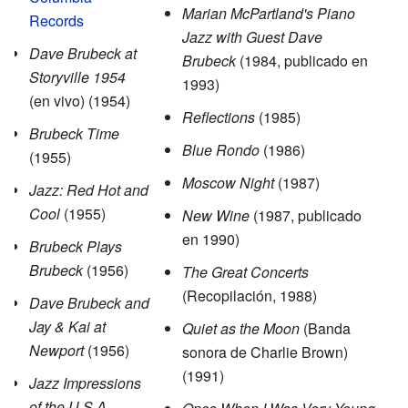
Marian McPartland's Piano
Records
Jazz with Guest Dave
Dave Brubeck at
Brubeck
(1984, publicado en
Storyville 1954
1993)
(en vivo) (1954)
Reflections
(1985)
Brubeck Time
Blue Rondo
(1986)
(1955)
Moscow Night
(1987)
Jazz: Red Hot and
Cool
(1955)
New Wine
(1987, publicado
en 1990)
Brubeck Plays
Brubeck
(1956)
The Great Concerts
(Recopilación, 1988)
Dave Brubeck and
Jay & Kai at
Quiet as the Moon
(Banda
Newport
(1956)
sonora de Charlie Brown)
(1991)
Jazz Impressions
of the U.S.A.