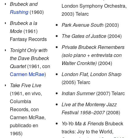
Brubeck and
London Symphony Orchestra,
Rushing
(1960)
2003) Telarc
Brubeck a la
Park Avenue South
(2003)
Mode
(1961)
The Gates of Justice
(2004)
Fantasy Records
Private Brubeck Remembers
Tonight Only with
(solo piano + entrevista con
the Dave Brubeck
Walter Cronkite)
(2004)
Quartet
(1961, con
Carmen McRae
)
London Flat, London Sharp
(2005) Telarc
Take Five Live
(1961, en vivo,
Indian Summer
(2007) Telarc
Columbia
Live at the Monterey Jazz
Records, con
Festival 1958–2007
(2008)
Carmen McRae,
Yo-Yo Ma & Friends
Brubeck
publicado en
tracks: Joy to the World,
1965)