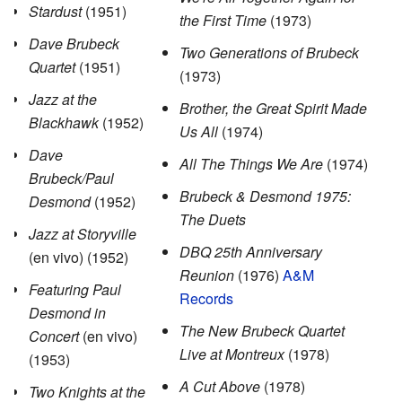
Stardust
(1951)
the First Time
(1973)
Dave Brubeck
Two Generations of Brubeck
Quartet
(1951)
(1973)
Jazz at the
Brother, the Great Spirit Made
Blackhawk
(1952)
Us All
(1974)
Dave
All The Things We Are
(1974)
Brubeck/Paul
Brubeck & Desmond 1975:
Desmond
(1952)
The Duets
Jazz at Storyville
DBQ 25th Anniversary
(en vivo) (1952)
Reunion
(1976)
A&M
Featuring Paul
Records
Desmond in
The New Brubeck Quartet
Concert
(en vivo)
Live at Montreux
(1978)
(1953)
A Cut Above
(1978)
Two Knights at the