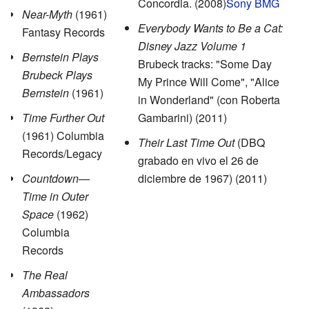
Concordia. (2008)
Sony BMG
Near-Myth
(1961)
Everybody Wants to Be a Cat:
Fantasy Records
Disney Jazz Volume 1
Bernstein Plays
Brubeck tracks: "Some Day
Brubeck Plays
My Prince Will Come", "Alice
Bernstein
(1961)
in Wonderland" (con Roberta
Time Further Out
Gambarini) (2011)
(1961) Columbia
Their Last Time Out
(DBQ
Records/Legacy
grabado en vivo el 26 de
Countdown—
diciembre de 1967) (2011)
Time in Outer
Space
(1962)
Columbia
Records
The Real
Ambassadors