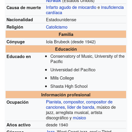
Norwalk
(Estados Unidos)
Infarto agudo de miocardio
e
insuficiencia
Causa de muerte
cardíaca
Estadounidense
Nacionalidad
Catolicismo
Religión
Familia
Iola Brubeck
(desde 1942)
Cónyuge
Educación
Conservatory of Music, University of the
Educado en
Pacific
Universidad del Pacífico
Mills College
Shasta High School
Información profesional
Pianista
,
compositor
,
compositor de
Ocupación
canciones
,
líder de banda
, músico de
jazz, arreglista musical, artista
discográfico y
músico
desde 1940
Años activo
Jazz
, West Coast jazz, cool y Third
Géneros