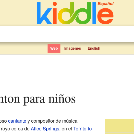
Web
Imágenes
English
hton para niños
toso
cantante
y compositor de música
rroyo cerca de
Alice Springs
, en el
Territorio