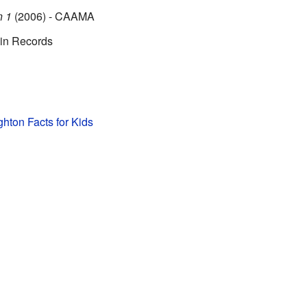
n 1
(2006) - CAAMA
kin Records
hton Facts for Kids