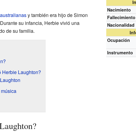
I
Nacimiento
australianas
y también era hijo de Simon
Fallecimiento
 Durante su infancia, Herbie vivió una
Nacionalidad
do de su familia.
In
Ocupación
Instrumento
on?
ó Herbie Laughton?
 Laughton
 música
 Laughton?