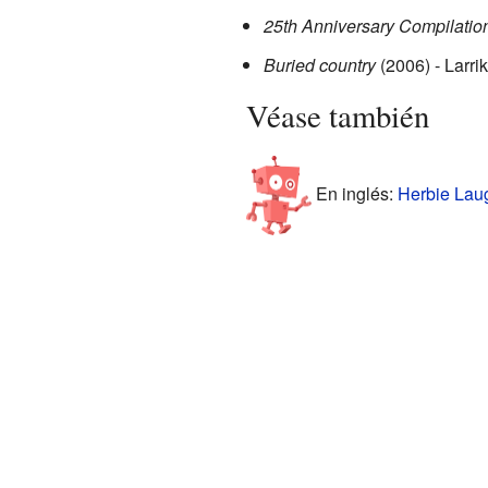
25th Anniversary Compilatio
Buried country
(2006) - Larri
Véase también
En inglés:
Herbie Laug