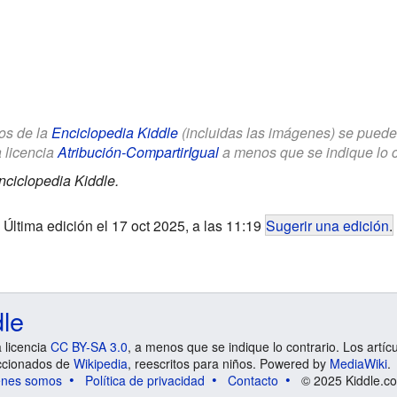
los de la
Enciclopedia Kiddle
(incluidas las imágenes) se puede u
a licencia
Atribución-CompartirIgual
a menos que se indique lo con
nciclopedia Kiddle.
Última edición el 17 oct 2025, a las 11:19
Sugerir una edición
.
dle
a licencia
CC BY-SA 3.0
, a menos que se indique lo contrario. Los artíc
ccionados de
Wikipedia
, reescritos para niños. Powered by
MediaWiki
.
énes somos
Política de privacidad
Contacto
© 2025 Kiddle.co