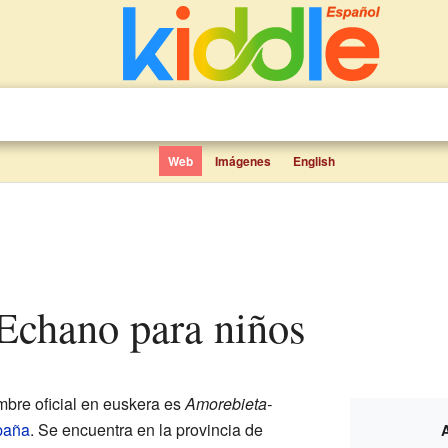
Web
Imágenes
English
-Echano para niños
bre oficial en euskera es
Amorebieta-
paña
. Se encuentra en la provincia de