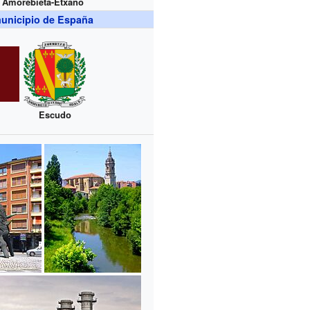
Amorebieta-Etxano
unicipio de España
Escudo