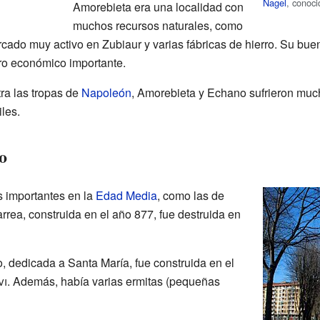
Nagel
, conoc
Amorebieta era una localidad con
muchos recursos naturales, como
cado muy activo en Zubiaur y varias fábricas de hierro. Su bue
tro económico importante.
ra las tropas de
Napoleón
, Amorebieta y Echano sufrieron mu
les.
o
 importantes en la
Edad Media
, como las de
arrea, construida en el año 877, fue destruida en
, dedicada a Santa María, fue construida en el
vi
. Además, había varias ermitas (pequeñas