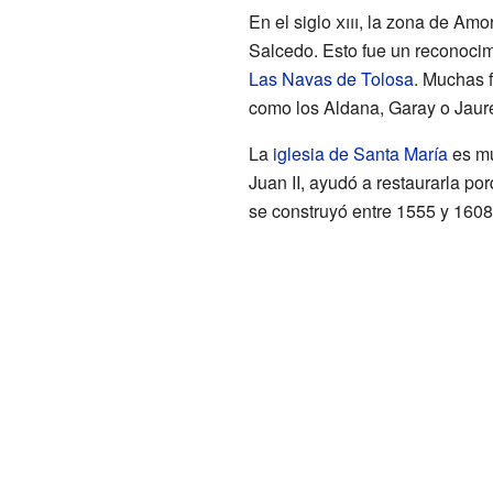
En el siglo
xiii
, la zona de Amo
Salcedo. Esto fue un reconocim
Las Navas de Tolosa
. Muchas f
como los Aldana, Garay o Jaur
La
iglesia de Santa María
es mu
Juan II, ayudó a restaurarla po
se construyó entre 1555 y 1608