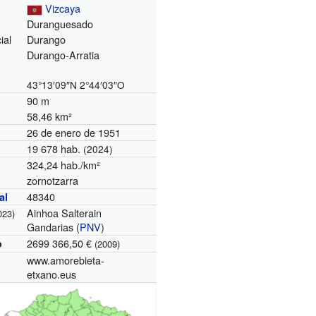
Vizcaya
Duranguesado
ial
Durango
Durango-Arratia
43°13′09″N
2°44′03″O
90 m
58,46 km²
26 de enero de 1951
19 678 hab.
(2024)
324,24 hab./km²
zornotzarra
48340
al
Ainhoa Salterain
023)
Gandarias (
PNV
)
2699 366,50 €
o
(2009)
www.amorebieta-
etxano.eus