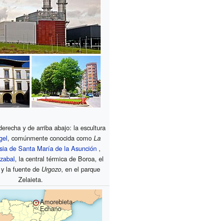
derecha y de arriba abajo: la escultura
gel
, comúnmente conocida como
La
esia de Santa María de la Asunción
,
izabal
, la central térmica de Boroa, el
y la fuente de
Urgozo
, en el parque
Zelaieta.
Amorebieta-
Echano