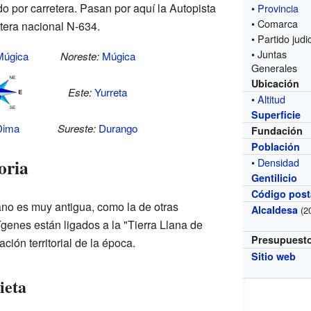
o por carretera. Pasan por aquí la Autopista
•
Provincia
• Comarca
etera nacional N-634.
• Partido judic
• Juntas
Múgica
Noreste:
Múgica
Generales
Ubicación
Este:
Yurreta
•
Altitud
Superficie
Dima
Sureste:
Durango
Fundación
Población
oria
•
Densidad
Gentilicio
Código post
no es muy antigua, como la de otras
Alcaldesa
(2
genes están ligados a la "Tierra Llana de
Presupuest
ión territorial de la época.
Sitio web
ieta