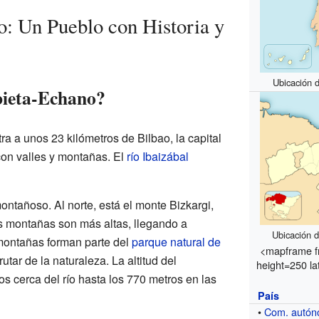
: Un Pueblo con Historia y
Ubicación 
ieta-Echano?
 a unos 23 kilómetros de Bilbao, la capital
on valles y montañas. El
río Ibaizábal
 montañoso. Al norte, está el monte Bizkargi,
as montañas son más altas, llegando a
Ubicación 
montañas forman parte del
parque natural de
<mapframe f
rutar de la naturaleza. La altitud del
height=250 la
s cerca del río hasta los 770 metros en las
País
•
Com. autó