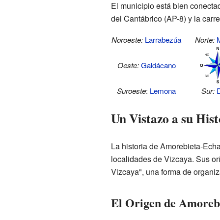
El municipio está bien conectad
del Cantábrico (AP-8) y la carr
Noroeste:
Larrabezúa
Norte:
Oeste:
Galdácano
Suroeste
:
Lemona
Sur:
Un Vistazo a su Hist
La historia de Amorebieta-Echa
localidades de Vizcaya. Sus orí
Vizcaya", una forma de organizac
El Origen de Amoreb