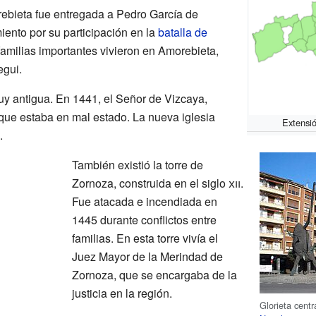
rebieta fue entregada a Pedro García de
iento por su participación en la
batalla de
amilias importantes vivieron en Amorebieta,
egui.
y antigua. En 1441, el Señor de Vizcaya,
rque estaba en mal estado. La nueva iglesia
Extensió
.
También existió la torre de
Zornoza, construida en el siglo
xii
.
Fue atacada e incendiada en
1445 durante conflictos entre
familias. En esta torre vivía el
Juez Mayor de la Merindad de
Zornoza, que se encargaba de la
justicia en la región.
Glorieta cent