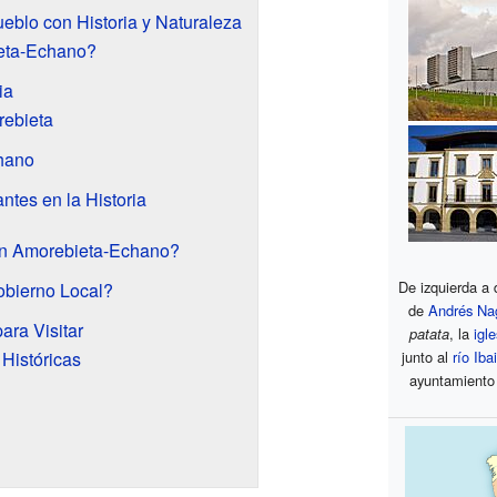
blo con Historia y Naturaleza
eta-Echano?
ia
rebieta
chano
tes en la Historia
en Amorebieta-Echano?
De izquierda a 
bierno Local?
de
Andrés Na
ara Visitar
patata
, la
igl
 Históricas
junto al
río Iba
ayuntamiento 