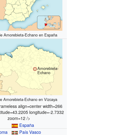
de Amorebieta-Echano en España
Amorebieta-
Echano
de Amorebieta-Echano en Vizcaya
rameless align=center width=266
titude=43.2205 longitude=-2.7332
zoom=12 />
España
noma
País Vasco