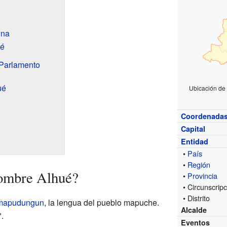
una
ué
 Parlamento
ué
Ubicación de 
Coordenada
Capital
Entidad
•
País
•
Región
nombre Alhué?
•
Provincia
• Circunscripc
• Distrito
mapudungun
, la lengua del pueblo mapuche.
Alcalde
".
Eventos