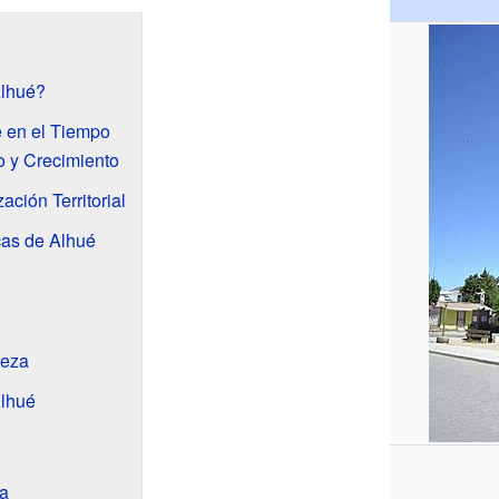
Alhué?
e en el Tiempo
o y Crecimiento
ción Territorial
cas de Alhué
leza
Alhué
a