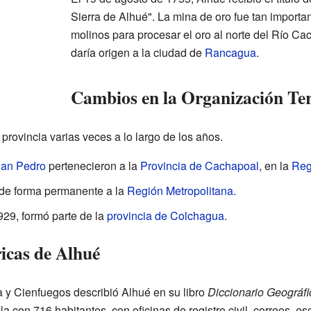
Sierra de Alhué". La mina de oro fue tan importa
molinos para procesar el oro al norte del Río Ca
daría origen a la ciudad de
Rancagua
.
Cambios en la Organización Ter
rovincia varias veces a lo largo de los años.
an Pedro
pertenecieron a la
Provincia de Cachapoal
, en la
Reg
 de forma permanente a la
Región Metropolitana
.
929, formó parte de la
provincia de Colchagua
.
icas de Alhué
 y Cienfuegos describió Alhué en su libro
Diccionario Geográfi
a con 716 habitantes, con oficinas de registro civil, correos, e