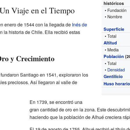
históricos
 Un Viaje en el Tiempo
• Fundación
• Nombre
en enero de 1544 con la llegada de
Inés de
Superficie
n la historia de Chile. Ella recibió estas
• Total
Altitud
• Media
Oro y Crecimiento
Población
(2
• Total
•
Densidad
fundaron Santiago en 1541, exploraron los
Gentilicio
es preciosos. Así llegaron al valle de
Huso horari
En 1739, se encontró una
gran cantidad de oro en la zona. Este descubrim
haciendo que la población de Alhué creciera rá
El 19 de agosto de 1755, Alhué recibió el título