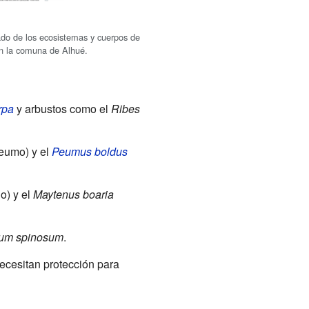
ado de los ecosistemas y cuerpos de
n la comuna de Alhué.
rpa
y arbustos como el
Ribes
eumo) y el
Peumus boldus
o) y el
Maytenus boaria
um spinosum
.
ecesitan protección para