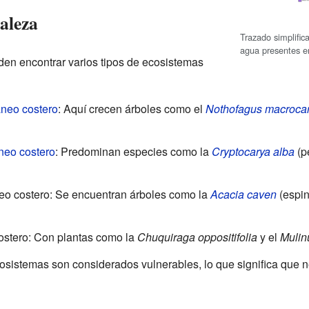
aleza
Trazado simplific
agua presentes e
eden encontrar varios tipos de ecosistemas
áneo costero
: Aquí crecen árboles como el
Nothofagus macroca
neo costero
: Predominan especies como la
Cryptocarya alba
(p
o costero: Se encuentran árboles como la
Acacia caven
(espin
ostero: Con plantas como la
Chuquiraga oppositifolia
y el
Mulin
sistemas son considerados vulnerables, lo que significa que n