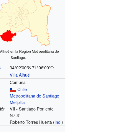
Alhué en la Región Metropolitana de
Santiago.
34°02′00″S
71°06′00″O
s
Villa Alhué
Comuna
Chile
Metropolitana de Santiago
Melipilla
ión
VII - Santiago Poniente
N.º 31
Roberto Torres Huerta (
Ind.
)