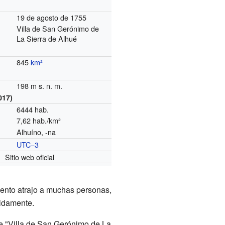
19 de agosto de 1755
Villa de San Gerónimo de
La Sierra de Alhué
845
km²
198 m s. n. m.
017)
6444 hab.
7,62 hab./km²
Alhuíno, -na
UTC−3
o
Sitio web oficial
iento atrajo a muchas personas,
pidamente.
 de "Villa de San Gerónimo de La