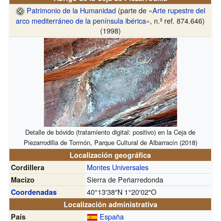
Patrimonio de la Humanidad
(parte de «
Arte rupestre del
arco mediterráneo de la península ibérica
», n.º ref. 874.646)
(1998)
Detalle de bóvido (tratamiento digital: positivo) en la Ceja de
Piezarrodilla de Tormón, Parque Cultural de Albarracín (2018)
Localización geográfica
Montes Universales
Cordillera
Sierra de Peñarredonda
Macizo
40°13′38″N
1°20′02″O
Coordenadas
Localización administrativa
España
País