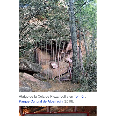
Abrigo de la Ceja de Piezarrodilla en
Tormón
,
Parque Cultural de Albarracín
(2018).