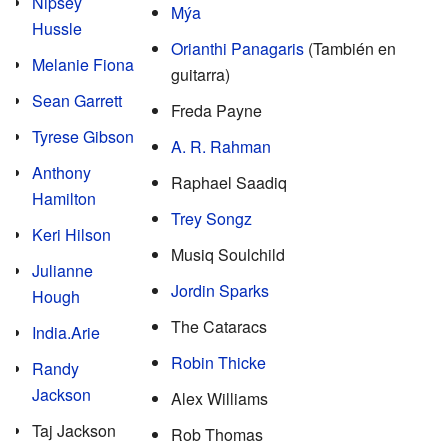
Nipsey
Mýa
Hussle
Orianthi Panagaris
(También en
Melanie Fiona
guitarra)
Sean Garrett
Freda Payne
Tyrese Gibson
A. R. Rahman
Anthony
Raphael Saadiq
Hamilton
Trey Songz
Keri Hilson
Musiq Soulchild
Julianne
Jordin Sparks
Hough
The Cataracs
India.Arie
Robin Thicke
Randy
Jackson
Alex Williams
Taj Jackson
Rob Thomas