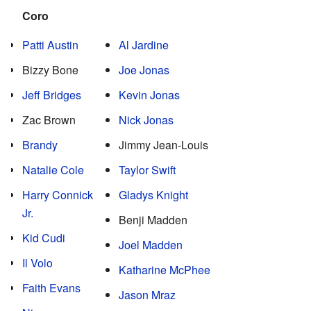
Coro
Patti Austin
Al Jardine
Bizzy Bone
Joe Jonas
Jeff Bridges
Kevin Jonas
Zac Brown
Nick Jonas
Brandy
Jimmy Jean-Louis
Natalie Cole
Taylor Swift
Harry Connick
Gladys Knight
Jr.
Benji Madden
Kid Cudi
Joel Madden
Il Volo
Katharine McPhee
Faith Evans
Jason Mraz