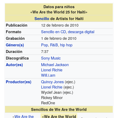
Datos para niños
«We Are the World 25 for Haiti»
Sencillo
de Artists for Haiti
12 de febrero de 2010
Publicación
Sencillo en CD
,
descarga digital
Formato
1 de febrero de 2010
Grabación
Pop
,
R&B
,
hip hop
Género(s)
7:37
Duración
Sony Music
Discográfica
Michael Jackson
Autor(es)
Lionel Richie
Will.i.am
Quincy Jones
(ejec.)
Productor(es)
Lionel Richie
(ejec.)
Wyclef Jean (ejec.)
Rickey Minor
RedOne
Sencillos de We Are the World
«
We Are the
«We Are the World