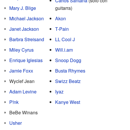
Carlos Santana
(solo con
Mary J. Blige
guitarra)
Michael Jackson
Akon
Janet Jackson
T-Pain
Barbra Streisand
LL Cool J
Miley Cyrus
Will.i.am
Enrique Iglesias
Snoop Dogg
Jamie Foxx
Busta Rhymes
Wyclef Jean
Swizz Beatz
Adam Levine
Iyaz
P!nk
Kanye West
BeBe Winans
Usher