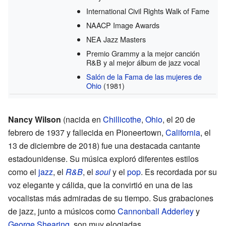
International Civil Rights Walk of Fame
NAACP Image Awards
NEA Jazz Masters
Premio Grammy a la mejor canción
R&B y al mejor álbum de jazz vocal
Salón de la Fama de las mujeres de
Ohio
(1981)
Nancy Wilson
(nacida en
Chillicothe
,
Ohio
, el 20 de
febrero de 1937 y fallecida en Pioneertown,
California
, el
13 de diciembre de 2018) fue una destacada cantante
estadounidense. Su música exploró diferentes estilos
como el
jazz
, el
R&B
, el
soul
y el
pop
. Es recordada por su
voz elegante y cálida, que la convirtió en una de las
vocalistas más admiradas de su tiempo. Sus grabaciones
de jazz, junto a músicos como
Cannonball Adderley
y
George Shearing
, son muy elogiadas.