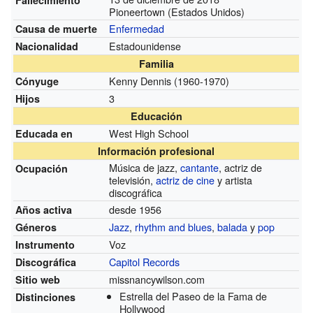
Pioneertown (Estados Unidos)
Enfermedad
Causa de muerte
Estadounidense
Nacionalidad
Familia
Kenny Dennis
(1960-1970)
Cónyuge
3
Hijos
Educación
West High School
Educada en
Información profesional
Música de jazz,
cantante
, actriz de
Ocupación
televisión,
actriz de cine
y artista
discográfica
desde 1956
Años activa
Jazz
,
rhythm and blues
,
balada
y
pop
Géneros
Voz
Instrumento
Capitol Records
Discográfica
missnancywilson.com
Sitio web
Estrella del Paseo de la Fama de
Distinciones
Hollywood