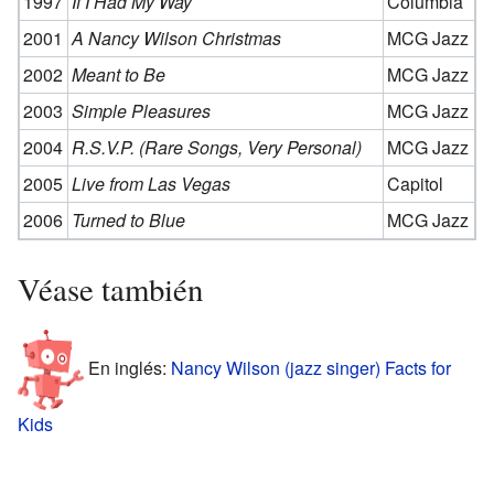
1997
If I Had My Way
Columbia
2001
A Nancy Wilson Christmas
MCG Jazz
2002
Meant to Be
MCG Jazz
2003
Simple Pleasures
MCG Jazz
2004
R.S.V.P. (Rare Songs, Very Personal)
MCG Jazz
2005
Live from Las Vegas
Capitol
2006
Turned to Blue
MCG Jazz
Véase también
En inglés:
Nancy Wilson (jazz singer) Facts for
Kids