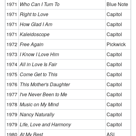
1971
Who Can I Turn To
Blue Note
1971
Right to Love
Capitol
1971
How Glad I Am
Capitol
1971
Kaleidoscope
Capitol
1972
Free Again
Pickwick
1973
I Know I Love Him
Capitol
1974
All in Love Is Fair
Capitol
1975
Come Get to This
Capitol
1976
This Mother's Daughter
Capitol
1977
I've Never Been to Me
Capitol
1978
Music on My Mind
Capitol
1979
Nancy Naturally
Capitol
1979
Life, Love and Harmony
Capitol
1980
At My Best
ASI