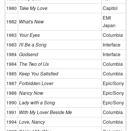
1980
Take My Love
Capitol
EMI
1982
What's New
Japan
1983
Your Eyes
Columbia
1983
I'll Be a Song
Interface
1984
Godsend
Interface
1984
The Two of Us
Columbia
1985
Keep You Satisfied
Columbia
1987
Forbidden Lover
Epic/Sony
1988
Nancy Now
Epic/Sony
1990
Lady with a Song
Epic/Sony
1991
With My Lover Beside Me
Columbia
1994
Love, Nancy
Columbia