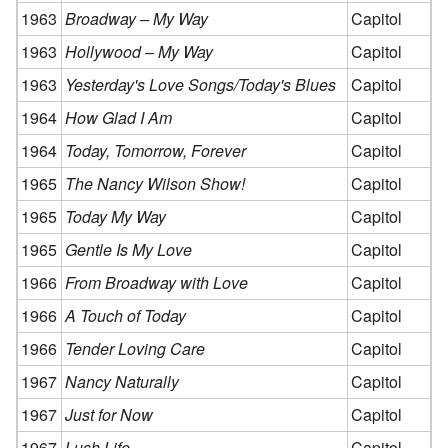
1963
Broadway – My Way
Capitol
1963
Hollywood – My Way
Capitol
1963
Yesterday's Love Songs/Today's Blues
Capitol
1964
How Glad I Am
Capitol
1964
Today, Tomorrow, Forever
Capitol
1965
The Nancy Wilson Show!
Capitol
1965
Today My Way
Capitol
1965
Gentle Is My Love
Capitol
1966
From Broadway with Love
Capitol
1966
A Touch of Today
Capitol
1966
Tender Loving Care
Capitol
1967
Nancy Naturally
Capitol
1967
Just for Now
Capitol
1967
Lush Life
Capitol