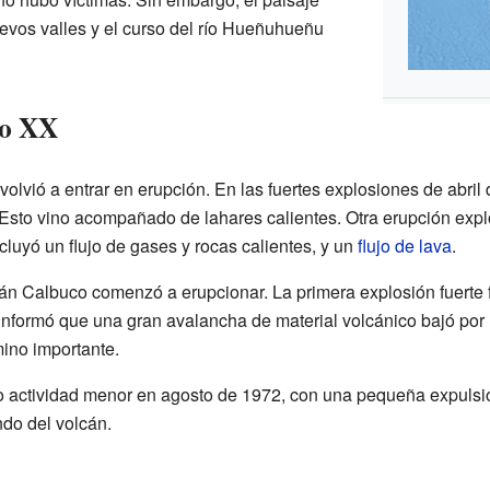
vos valles y el curso del río Hueñuhueñu
lo XX
 volvió a entrar en erupción. En las fuertes explosiones de abri
. Esto vino acompañado de lahares calientes. Otra erupción expl
luyó un flujo de gases y rocas calientes, y un
flujo de lava
.
án Calbuco comenzó a erupcionar. La primera explosión fuerte f
 informó que una gran avalancha de material volcánico bajó por
mino importante.
o actividad menor en agosto de 1972, con una pequeña expulsió
ndo del volcán.