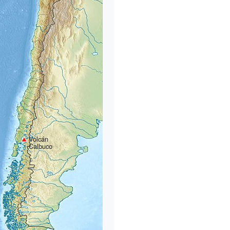
Volcán
Calbuco