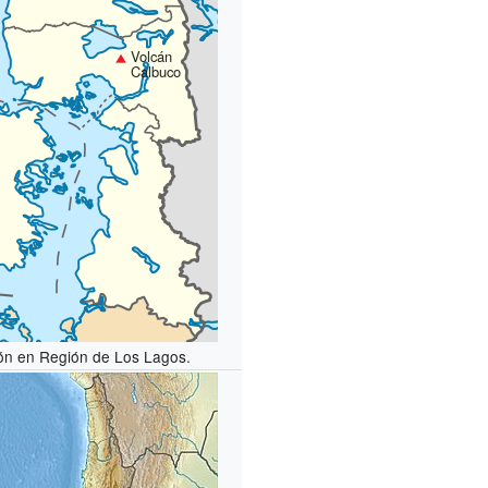
Volcán
Calbuco
ón en Región de Los Lagos.