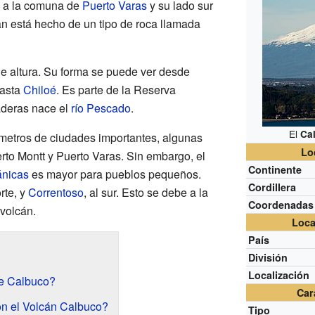
e a la comuna de
Puerto Varas
y su lado sur
án está hecho de un tipo de roca llamada
e altura. Su forma se puede ver desde
asta
Chiloé
. Es parte de la Reserva
aderas nace el
río Pescado
.
El
Ca
ómetros de ciudades importantes, algunas
Lo
to Montt y Puerto Varas. Sin embargo, el
Continente
ánicas
es mayor para pueblos pequeños.
Cordillera
orte, y
Correntoso
, al sur. Esto se debe a la
Coordenadas
 volcán.
Loca
País
División
Localización
e Calbuco?
Car
n el Volcán Calbuco?
Tipo