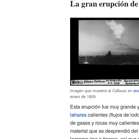
La gran erupción de
Imagen que muestra al Calbuco en
eru
enero de 1929
Esta erupción fue muy grande 
lahares
calientes (flujos de lod
de gases y rocas muy calientes)
material que se desprendió del
lograron irse a tiempo, así que