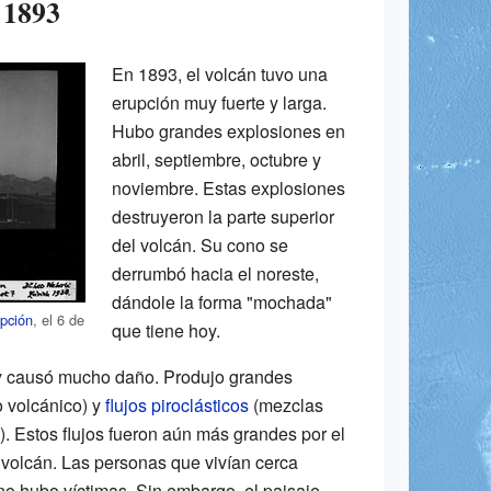
 1893
En 1893, el volcán tuvo una
erupción muy fuerte y larga.
Hubo grandes explosiones en
abril, septiembre, octubre y
noviembre. Estas explosiones
destruyeron la parte superior
del volcán. Su cono se
derrumbó hacia el noreste,
dándole la forma "mochada"
pción
, el 6 de
que tiene hoy.
y causó mucho daño. Produjo grandes
o volcánico) y
flujos piroclásticos
(mezclas
. Estos flujos fueron aún más grandes por el
 volcán. Las personas que vivían cerca
 no hubo víctimas. Sin embargo, el paisaje