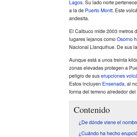
Lagos
. Su lado norte pertenec
a la de
Puerto Montt
. Este volc
andesita.
El Calbuco mide 2003 metros d
lugares lejanos como
Osorno
h
Nacional Llanquihue. De sus l
Aunque está a unos treinta kil
zonas elevadas protegen a Puer
peligro de sus
erupciones volc
Estos incluyen
Ensenada
, al n
forma del terreno alrededor del
Contenido
¿De dónde viene el nombr
¿Cuándo ha hecho erupció