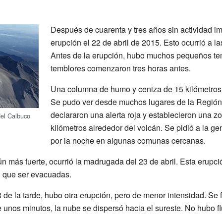
Después de cuarenta y tres años sin actividad im
erupción el 22 de abril de 2015. Esto ocurrió a las
Antes de la erupción, hubo muchos pequeños tem
temblores comenzaron tres horas antes.
Una columna de humo y ceniza de 15 kilómetros d
Se pudo ver desde muchos lugares de la Región
declararon una alerta roja y establecieron una 
del Calbuco
kilómetros alrededor del volcán. Se pidió a la g
por la noche en algunas comunas cercanas.
n más fuerte, ocurrió la madrugada del 23 de abril. Esta erupc
an que ser evacuadas.
08 de la tarde, hubo otra erupción, pero de menor intensidad. S
unos minutos, la nube se dispersó hacia el sureste. No hubo fl