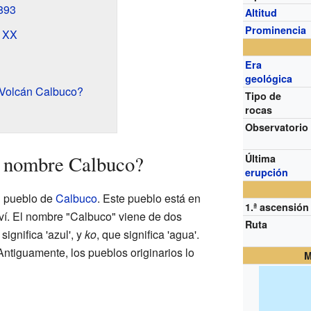
893
Altitud
Prominencia
o XX
Era
geológica
 Volcán Calbuco?
Tipo de
rocas
Observatorio
l nombre Calbuco?
Última
erupción
l pueblo de
Calbuco
. Este pueblo está en
1.ª ascensión
ví. El nombre "Calbuco" viene de dos
Ruta
 significa 'azul', y
ko
, que significa 'agua'.
 Antiguamente, los pueblos originarios lo
M