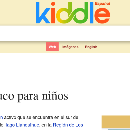
Web
Imágenes
English
uco para niños
án
activo que se encuentra en el sur de
del
lago Llanquihue
, en la
Región de Los