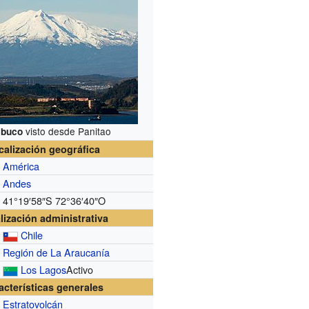
visto desde Panitao
lbuco
calización geográfica
América
Andes
41°19′58″S
72°36′40″O
lización administrativa
Chile
Región de La Araucanía
Los Lagos
Activo
acterísticas generales
Estratovolcán