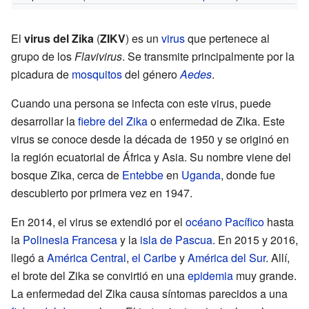
El
virus del Zika
(
ZIKV
) es un
virus
que pertenece al
grupo de los
Flavivirus
. Se transmite principalmente por la
picadura de
mosquitos
del género
Aedes
.
Cuando una persona se infecta con este virus, puede
desarrollar la
fiebre del Zika
o enfermedad de Zika. Este
virus se conoce desde la década de 1950 y se originó en
la región ecuatorial de África y Asia. Su nombre viene del
bosque Zika, cerca de
Entebbe
en
Uganda
, donde fue
descubierto por primera vez en 1947.
En 2014, el virus se extendió por el
océano Pacífico
hasta
la
Polinesia Francesa
y la
isla de Pascua
. En 2015 y 2016,
llegó a
América Central
,
el Caribe
y
América del Sur
. Allí,
el brote del Zika se convirtió en una
epidemia
muy grande.
La enfermedad del Zika causa síntomas parecidos a una