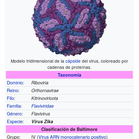
Modelo tridimensional de la
cápside
del virus, coloreado por
cadenas de proteínas.
Taxonomía
Dominio
:
Riboviria
Reino
:
Orthornavirae
Filo
:
Kitrinoviricota
Familia
:
Flaviviridae
Género
:
Flavivirus
Especie
:
Virus Zika
Clasificación de Baltimore
Grupo:
IV (
Virus ARN monocatenario positivo
)