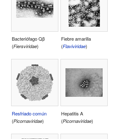
Bacteriófago Qβ
Fiebre amarilla
(
Fiersviridae
)
(
Flaviviridae
)
Resfriado común
Hepatitis A
(
Picornaviridae
)
(
Picornaviridae
)