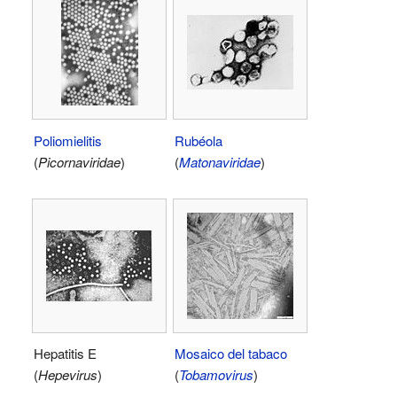
Poliomielitis
Rubéola
(
Picornaviridae
)
(
Matonaviridae
)
Hepatitis E
Mosaico del tabaco
(
Hepevirus
)
(
Tobamovirus
)