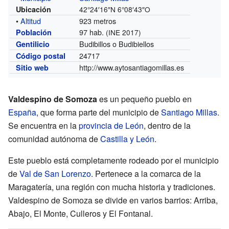
Ubicación
42°24′16″N
6°08′43″O
•
Altitud
923 metros
97 hab.
Población
(INE 2017)
Budibillos o Budibiellos
Gentilicio
24717
Código postal
http://www.aytosantiagomillas.es
Sitio web
Valdespino de Somoza
es un pequeño pueblo en
España
, que forma parte del municipio de
Santiago Millas
.
Se encuentra en la
provincia de León
, dentro de la
comunidad autónoma de
Castilla y León
.
Este pueblo está completamente rodeado por el municipio
de
Val de San Lorenzo
. Pertenece a la comarca de la
Maragatería, una región con mucha historia y tradiciones.
Valdespino de Somoza se divide en varios barrios: Arriba,
Abajo, El Monte, Culleros y El Fontanal.