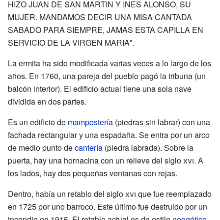
HIZO JUAN DE SAN MARTIN Y INES ALONSO, SU
MUJER. MANDAMOS DECIR UNA MISA CANTADA
SABADO PARA SIEMPRE, JAMAS ESTA CAPILLA EN
SERVICIO DE LA VIRGEN MARIA".
La ermita ha sido modificada varias veces a lo largo de los
años. En 1760, una pareja del pueblo pagó la tribuna (un
balcón interior). El edificio actual tiene una sola nave
dividida en dos partes.
Es un edificio de
mampostería
(piedras sin labrar) con una
fachada rectangular y una espadaña. Se entra por un arco
de medio punto de
cantería
(piedra labrada). Sobre la
puerta, hay una hornacina con un relieve del siglo
xvi
. A
los lados, hay dos pequeñas ventanas con rejas.
Dentro, había un retablo del siglo
xvi
que fue reemplazado
en 1725 por uno barroco. Este último fue destruido por un
incendio en 1915. El retablo actual es de estilo
neogótico