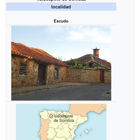
localidad
Escudo
Valdespino
de Somoza