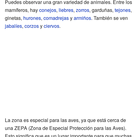
Puedes observar una gran variedad de animales. Entre los
mamíferos, hay
conejos
,
liebres
,
zorros
, garduñas,
tejones
,
ginetas,
hurones
,
comadrejas
y
armiños
. También se ven
jabalíes
,
corzos
y
ciervos
.
La zona es especial para las aves, ya que está cerca de
una ZEPA (Zona de Especial Protección para las Aves).
Esto significa que es un lugar importante para que muchas