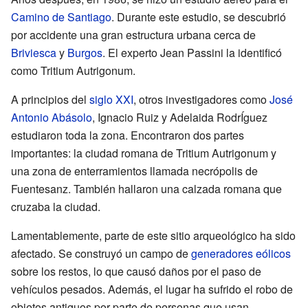
Camino de Santiago
. Durante este estudio, se descubrió
por accidente una gran estructura urbana cerca de
Briviesca
y
Burgos
. El experto Jean Passini la identificó
como Tritium Autrigonum.
A principios del
siglo XXI
, otros investigadores como
José
Antonio Abásolo
, Ignacio Ruiz y Adelaida RodrÍguez
estudiaron toda la zona. Encontraron dos partes
importantes: la ciudad romana de Tritium Autrigonum y
una zona de enterramientos llamada necrópolis de
Fuentesanz. También hallaron una calzada romana que
cruzaba la ciudad.
Lamentablemente, parte de este sitio arqueológico ha sido
afectado. Se construyó un campo de
generadores eólicos
sobre los restos, lo que causó daños por el paso de
vehículos pesados. Además, el lugar ha sufrido el robo de
objetos antiguos por parte de personas que usan