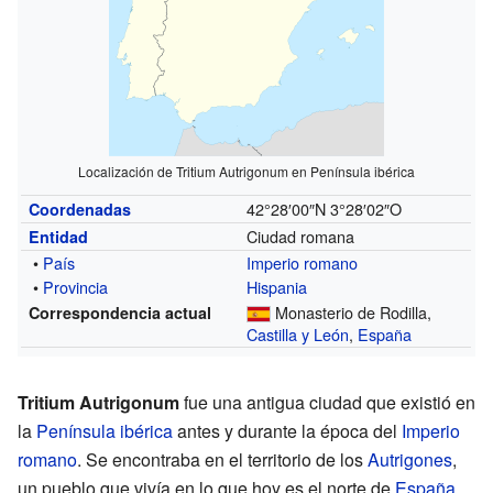
Localización de Tritium Autrigonum en Península ibérica
42°28′00″N
3°28′02″O
Coordenadas
Ciudad romana
Entidad
•
País
Imperio romano
•
Provincia
Hispania
Monasterio de Rodilla,
Correspondencia actual
Castilla y León
,
España
Tritium Autrigonum
fue una antigua ciudad que existió en
la
Península ibérica
antes y durante la época del
Imperio
romano
. Se encontraba en el territorio de los
Autrigones
,
un pueblo que vivía en lo que hoy es el norte de
España
.