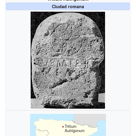
Ciudad romana
Tritium
Autrigonum