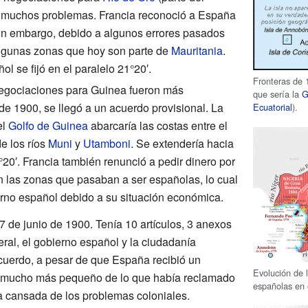
n muchos problemas. Francia reconoció a España
Sin embargo, debido a algunos errores pasados
lgunas zonas que hoy son parte de
Mauritania
.
ol se fijó en el paralelo 21°20′.
Fronteras de 
egociaciones para Guinea fueron más
que sería la
G
e 1900, se llegó a un acuerdo provisional. La
Ecuatorial
).
el
Golfo de Guinea
abarcaría las costas entre el
de los ríos
Muni
y
Utamboni
. Se extendería hacia
°20′. Francia también renunció a pedir dinero por
en las zonas que pasaban a ser españolas, lo cual
ierno español debido a su situación económica.
7 de junio de 1900. Tenía 10 artículos, 3 anexos
eral, el gobierno español y la ciudadanía
acuerdo, a pesar de que España recibió un
Evolución de 
nea mucho más pequeño de lo que había reclamado
españolas en 
a cansada de los problemas coloniales.