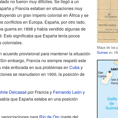
tado no fueron muy difíciles. Se llegó a un
paña y Francia estaban en situaciones muy
truyendo un gran imperio colonial en África y se
s conflictos en Europa. España, por otro lado,
na guerra en 1898 y había vendido algunas de
. Esto significaba que España tenía pocos
 coloniales.
Mapa de las 
Guinea
en 189
n acuerdo provisional para mantener la situación
. Sin embargo, Francia no siempre respetó este
a más enfocada en sus problemas en
Cuba
y
ciones se reanudaron en 1900, la posición de
hile Delcassé
por Francia y
Fernando León y
sabía que España estaba en una posición
 negociaciones para
Río de Oro
(parte del