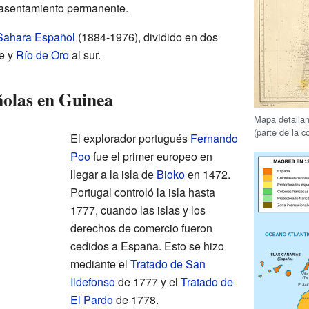
asentamiento permanente.
Sahara Español
(1884-1976), dividido en dos
te y
Río de Oro
al sur.
ñolas en Guinea
Mapa detallan
(parte de la c
El explorador portugués
Fernando
Poo
fue el primer europeo en
llegar a la isla de
Bioko
en 1472.
Portugal controló la isla hasta
1777, cuando las islas y los
derechos de comercio fueron
cedidos a España. Esto se hizo
mediante el
Tratado de San
Ildefonso
de 1777 y el
Tratado de
El Pardo
de 1778.