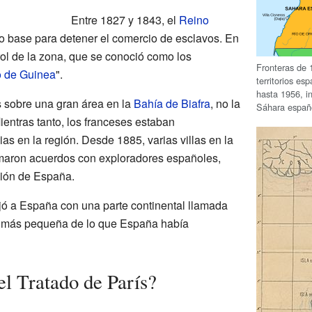
Entre 1827 y 1843, el
Reino
o base para detener el comercio de esclavos. En
ol de la zona, que se conoció como los
Fronteras de 
fo de Guinea
".
territorios es
hasta 1956, i
sobre una gran área en la
Bahía de Biafra
, no la
Sáhara españ
entras tanto, los franceses estaban
s en la región. Desde 1885, varias villas en la
rmaron acuerdos con exploradores españoles,
ción de España.
jó a España con una parte continental llamada
o más pequeña de lo que España había
el Tratado de París?