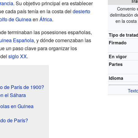
Tra
rancia
. Su objetivo principal era establecer
Convenio e
que cada país tenía en la costa del
desierto
delimitación 
olfo de Guinea
en
África
.
en la costa
ónde terminaban las posesiones españolas,
Tipo de trata
uinea Española
, y dónde comenzaban las
Firmado
ue un paso clave para organizar los
s del
siglo XX
.
En vigor
Partes
Idioma
do de París de 1900?
Text
en el Sáhara
olas en Guinea
ado de París?