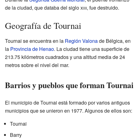
de la ciudad, que databa del siglo
xiii
, fue destruido.
Geografía de Tournai
Tournai se encuentra en la
Región Valona
de Bélgica, en
la
Provincia de Henao
. La ciudad tiene una superficie de
213.75 kilómetros cuadrados y una altitud media de 24
metros sobre el nivel del mar.
Barrios y pueblos que forman Tournai
El municipio de Tournai está formado por varios antiguos
municipios que se unieron en 1977. Algunos de ellos son:
Tournai
Barry