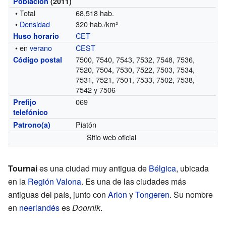
Población
(2011)
• Total
68,518 hab.
•
Densidad
320 hab./km²
CET
Huso horario
• en
verano
CEST
7500, 7540, 7543, 7532, 7548, 7536,
Código postal
7520, 7504, 7530, 7522, 7503, 7534,
7531, 7521, 7501, 7533, 7502, 7538,
7542 y 7506
069
Prefijo
telefónico
Piatón
Patrono(a)
Sitio web oficial
Tournai
es una ciudad muy antigua de
Bélgica
, ubicada
en la
Región Valona
. Es una de las ciudades más
antiguas del país, junto con
Arlon
y
Tongeren
. Su nombre
en
neerlandés
es
Doornik
.