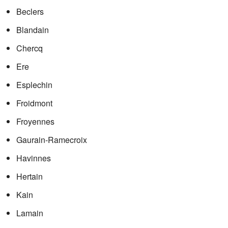
Beclers
Blandain
Chercq
Ere
Esplechin
Froidmont
Froyennes
Gaurain-Ramecroix
Havinnes
Hertain
Kain
Lamain