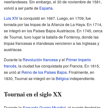
neerlandeses. Sin embargo, el 30 de noviembre de 1581,
volvió a ser parte de
España
.
Luis XIV
la conquistó en 1667. Luego, en 1709, fue
tomada por las tropas de la Alianza de La Haya. En 1714,
se integró en los Países Bajos Austríacos. En 1745, cerca
de Tournai, tuvo lugar la batalla de Fontenoy, donde las
tropas francesas e irlandesas vencieron a las inglesas y
austríacas.
Durante la
Revolución francesa
y el
Primer Imperio
francés
, la ciudad fue conquistada por Francia. En 1815,
se unió al
Reino de los Países Bajos
. Finalmente, en
1830, Tournai se integró en la
Bélgica
independiente.
Tournai en el siglo XX
Durante la
Segunda Guerra Mundial
, el puente fronterizo