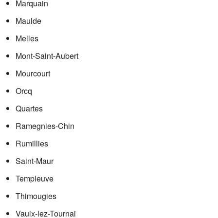
Marquain
Maulde
Melles
Mont-Saint-Aubert
Mourcourt
Orcq
Quartes
Ramegnies-Chin
Rumillies
Saint-Maur
Templeuve
Thimougies
Vaulx-lez-Tournai