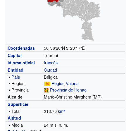
50°36′20″N
3°23′17″E
Coordenadas
Tournai
Capital
francés
Idioma oficial
Ciudad
Entidad
•
País
Bélgica
• Región
Región Valona
• Provincia
Provincia de Henao
Marie-Christine Marghem (MR)
Alcalde
Superficie
• Total
213.75
km²
Altitud
• Media
24 m s. n. m.