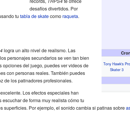
récords,
THPS4
te ofrece
desafíos divertidos. Por
sando tu
tabla de skate
como
raqueta
.
4
logra un alto nivel de realismo. Las
Cron
los personajes secundarios se ven tan bien
Tony Hawk's Pr
as opciones del juego, puedes ver videos de
Skater 3
nes con personas reales. También puedes
z de los patinadores profesionales.
 excelente. Los efectos especiales han
escuchar de forma muy realista cómo tu
es superficies. Por ejemplo, el sonido cambia si patinas sobre
as