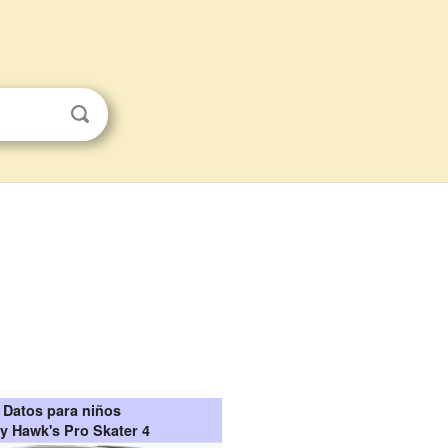
Datos para niños
y Hawk's Pro Skater 4