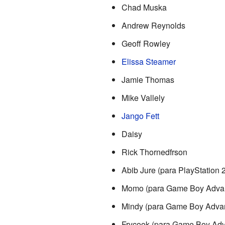
Chad Muska
Andrew Reynolds
Geoff Rowley
Elissa Steamer
Jamie Thomas
Mike Vallely
Jango Fett
Daisy
Rick Thornedfrson
Abib Jure (para PlayStation 2
Momo (para Game Boy Adva
Mindy (para Game Boy Adva
Frycook (para Game Boy Ad