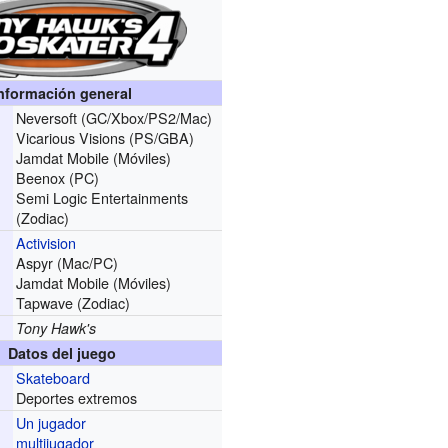
nformación general
Neversoft (GC/Xbox/PS2/Mac)
r
Vicarious Visions (PS/GBA)
Jamdat Mobile (Móviles)
Beenox (PC)
Semi Logic Entertainments
(Zodiac)
Activision
Aspyr (Mac/PC)
Jamdat Mobile (Móviles)
Tapwave (Zodiac)
Tony Hawk's
Datos del juego
Skateboard
Deportes extremos
Un jugador
multijugador