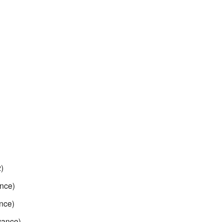
)
nce)
nce)
vance)