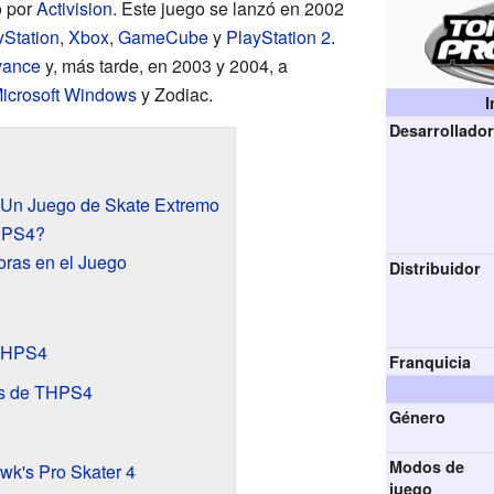
o por
Activision
. Este juego se lanzó en 2002
yStation
,
Xbox
,
GameCube
y
PlayStation 2
.
vance
y, más tarde, en 2003 y 2004, a
icrosoft Windows
y Zodiac.
I
Desarrollado
 Un Juego de Skate Extremo
HPS4?
ras en el Juego
Distribuidor
 THPS4
Franquicia
os de THPS4
Género
Modos de
wk's Pro Skater 4
juego